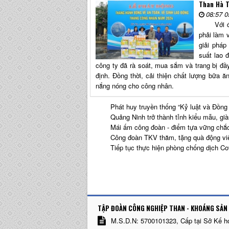
Than Hà 
08:57 0
Với đặc 
phải làm v
giải pháp
suất lao 
công ty đã rà soát, mua sắm và trang bị đ
định. Đồng thời, cải thiện chất lượng bữa ă
nắng nóng cho công nhân.
Phát huy truyền thống “Kỷ luật và Đồng
Quảng Ninh trở thành tỉnh kiểu mẫu, g
Mái ấm công đoàn - điểm tựa vững chắc
Công đoàn TKV thăm, tặng quà động vi
Tiếp tục thực hiện phòng chống dịch Co
TẬP ĐOÀN CÔNG NGHIỆP THAN - KHOÁNG SẢN 
M.S.D.N: 5700101323, Cấp tại Sở Kế h