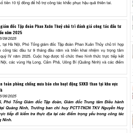
số tiền 10 tỷ đồng để hỗ trợ công tác khắc phục hậu quả thiên tai.
giám đốc Tập đoàn Phan Xuân Thuỷ chủ trì đánh giá công tác đầu tư
đầu năm 2025
6/09/2025
, tại Hà Nội, Phó Tổng giám đốc Tập đoàn Phan Xuân Thủy chủ trì họp
 công tác đầu tư 9 tháng đầu năm và triển khai nhiệm vụ trọng tâm
 quý IV năm 2025. Cuộc họp được tổ chức theo hình thức trực tiếp kết
Hà Nội, các vùng Hạ Long, Cẩm Phả, Uông Bí (Quảng Ninh) và các điểm
n toàn phòng chống mưa bão cho hoạt động SXKD than tại khu vực
nh
6/06/2025
6, Phó Tổng Giám đốc Tập đoàn, Giám đốc Trung tâm Điều hành
 tại Quảng Ninh, Trưởng ban chỉ huy PCTT-TKCN TKV Nguyễn Huy
ực tiếp đi kiểm tra thực địa tại các điểm trọng yếu trong công tác
 Ninh.