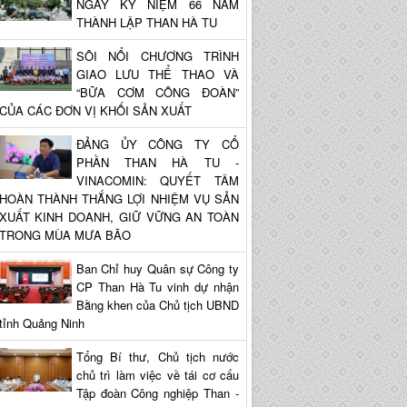
NGÀY KỶ NIỆM 66 NĂM
THÀNH LẬP THAN HÀ TU
SÔI NỔI CHƯƠNG TRÌNH
GIAO LƯU THỂ THAO VÀ
“BỮA CƠM CÔNG ĐOÀN”
CỦA CÁC ĐƠN VỊ KHỐI SẢN XUẤT
ĐẢNG ỦY CÔNG TY CỔ
PHẦN THAN HÀ TU -
VINACOMIN: QUYẾT TÂM
HOÀN THÀNH THẮNG LỢI NHIỆM VỤ SẢN
XUẤT KINH DOANH, GIỮ VỮNG AN TOÀN
TRONG MÙA MƯA BÃO
Ban Chỉ huy Quân sự Công ty
CP Than Hà Tu vinh dự nhận
Bằng khen của Chủ tịch UBND
tỉnh Quảng Ninh
Tổng Bí thư, Chủ tịch nước
chủ trì làm việc về tái cơ cấu
Tập đoàn Công nghiệp Than -