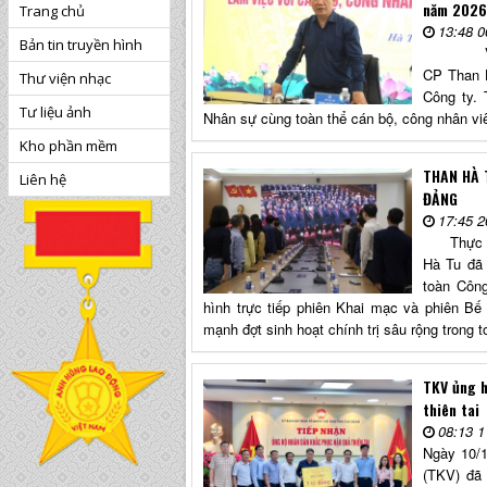
năm 2026
Trang chủ
13:48 0
Bản tin truyền hình
Vừa qua,
CP Than H
Thư viện nhạc
Công ty.
Tư liệu ảnh
Nhân sự cùng toàn thể cán bộ, công nhân viê
Kho phần mềm
THAN HÀ 
Liên hệ
ĐẢNG
17:45 2
Thực hiệ
Hà Tu đã 
toàn Công
hình trực tiếp phiên Khai mạc và phiên Bế
mạnh đợt sinh hoạt chính trị sâu rộng trong 
TKV ủng h
thiên tai
08:13 1
Ngày 10/1
(TKV) đã 