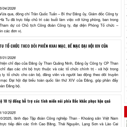
6/04/2026
 đồng chí Trần Quốc Tuấn – Bí thư Đảng ủy, Giám đốc Công ty
à Tu đã trực tiếp chủ trì các buổi làm việc với từng phòng, ban trong
 Tham dự có Chủ tịch Công đoàn Công ty, đại diện Phòng Tổ chức –
n các đơn vị.
TU TỔ CHỨC THEO DÕI PHIÊN KHAI MẠC, BẾ MẠC ĐẠI HỘI XIV CỦA
6/01/2026
n chỉ đạo của Đảng ủy Than Quảng Ninh, Đảng ủy Công ty CP Than
chỉ đạo các chi bộ trực thuộc và các tổ chức chính trị - xã hội trong
 ty tổ chức cho cán bộ, đảng viên và người lao động theo dõi truyền
 mạc Đại hội đại biểu toàn quốc lần thứ XIV của Đảng, góp phần đẩy
toàn Đảng bộ.
ộ 10 tỷ đồng hỗ trợ các tỉnh miền núi phía Bắc khắc phục hậu quả
1/10/2025
0/2025, lãnh đạo Tập đoàn Công nghiệp Than - Khoáng sản Việt Nam
trực tiếp đến các tỉnh Cao Bằng, Thái Nguyên, Lạng Sơn và Lào Cai