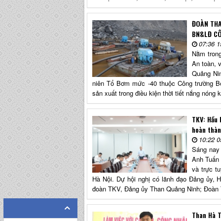
ĐOÀN THA
BN&LĐ CÔ
07:36 1
Nằm trong
An toàn, 
Quảng Nin
niên Tổ Bơm mức -40 thuộc Công trường Bơ
sản xuất trong điều kiện thời tiết nắng nóng k
TKV: Hầu 
hoàn thàn
10:22 0
Sáng nay 
Anh Tuấn c
và trực t
Hà Nội. Dự hội nghị có lãnh đạo Đảng ủy,
đoàn TKV, Đảng ủy Than Quảng Ninh; Đoà
Than Hà T