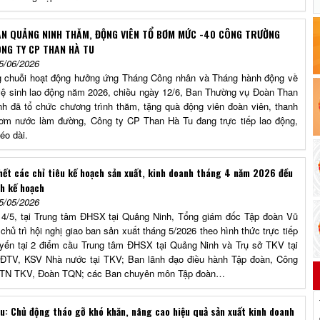
N QUẢNG NINH THĂM, ĐỘNG VIÊN TỔ BƠM MỨC -40 CÔNG TRƯỜNG
NG TY CP THAN HÀ TU
5/06/2026
 chuỗi hoạt động hưởng ứng Tháng Công nhân và Tháng hành động về
vệ sinh lao động năm 2026, chiều ngày 12/6, Ban Thường vụ Đoàn Than
h đã tổ chức chương trình thăm, tặng quà động viên đoàn viên, thanh
m nước làm đường, Công ty CP Than Hà Tu đang trực tiếp lao động,
éo dài.
hết các chỉ tiêu kế hoạch sản xuất, kinh doanh tháng 4 năm 2026 đều
h kế hoạch
5/05/2026
4/5, tại Trung tâm ĐHSX tại Quảng Ninh, Tổng giám đốc Tập đoàn Vũ
hủ trì hội nghị giao ban sản xuất tháng 5/2026 theo hình thức trực tiếp
uyến tại 2 điểm cầu Trung tâm ĐHSX tại Quảng Ninh và Trụ sở TKV tại
 HĐTV, KSV Nhà nước tại TKV; Ban lãnh đạo điều hành Tập đoàn, Công
n TN TKV, Đoàn TQN; các Ban chuyên môn Tập đoàn…
u: Chủ động tháo gỡ khó khăn, nâng cao hiệu quả sản xuất kinh doanh