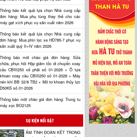
Thông báo kết quả lựa chọn Nhà cung cấp
đơn hàng: Mua phụ tùng thay thế cho các
máy gạt xích phục vụ sản xuất năm 2026
Thông báo kết quả lựa chọn Nhà cung cấp
đơn hàng: Mua phin lọc xe HD785-7 phục vụ
sản xuất quý II+IV năm 2026
Thông báo mời chào giá đơn hàng: Sửa
chữa, phục hồi Hộp giảm tốc di chuyển xoay
cầu CBIII250 vế phải số 01-2026 + Ô tựa
khoan xoay cầu CBIII250 số 01-2026 + Máy
nén khí BB 32/8 TB2 + Mô tơ khoan thủy lực
D50KS số 01-2026
Thông báo mời chào giá đơn hàng: Trung tu
máy xọc BO2125
SỰ KIỆN NỔI BẬT
ẤM TÌNH ĐOÀN KẾT TRONG