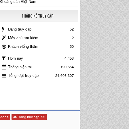
Khoáng sản Việt Nam
THỐNG KÊ TRUY CẬP
Đang truy cập
52
Máy chủ tìm kiếm
2
Khách viếng thăm
50
4,453
Hôm nay
Tháng hiện tại
190,654
Tổng lượt truy cập
24,603,307
-code
Đang truy cập: 52