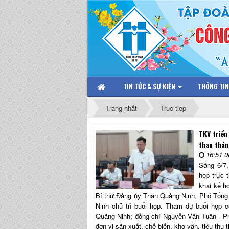
TIN TỨC & SỰ KIỆN
THÔNG TI
Trang nhất
Truc tiep
TKV triển
than thá
16:51 0
Sáng 6/7,
họp trực t
khai kế h
Bí thư Đảng ủy Than Quảng Ninh, Phó Tổng 
Ninh chủ trì buổi họp. Tham dự buổi họp 
Quảng Ninh; đồng chí Nguyễn Văn Tuân - P
đơn vị sản xuất, chế biến, kho vận, tiêu thụ 