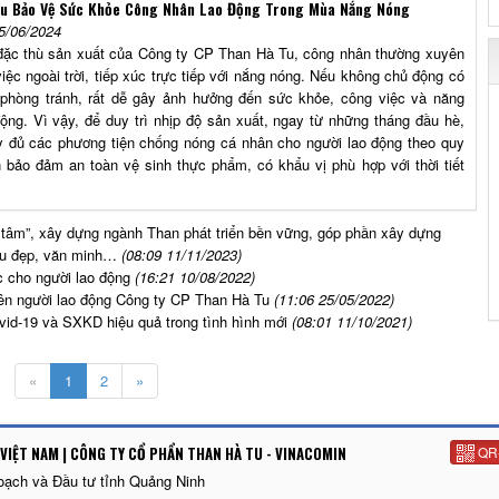
Tu Bảo Vệ Sức Khỏe Công Nhân Lao Động Trong Mùa Nắng Nóng
5/06/2024
thù sản xuất của Công ty CP Than Hà Tu, công nhân thường xuyên
iệc ngoài trời, tiếp xúc trực tiếp với nắng nóng. Nếu không chủ động có
 phòng tránh, rất dễ gây ảnh hưởng đến sức khỏe, công việc và năng
động. Vì vậy, để duy trì nhịp độ sản xuất, ngay từ những tháng đầu hè,
ầy đủ các phương tiện chống nóng cá nhân cho người lao động theo quy
n bảo đảm an toàn vệ sinh thực phẩm, có khẩu vị phù hợp với thời tiết
 tâm”, xây dựng ngành Than phát triển bền vững, góp phần xây dựng
iàu đẹp, văn minh…
(08:09 11/11/2023)
 cho người lao động
(16:21 10/08/2022)
ên người lao động Công ty CP Than Hà Tu
(11:06 25/05/2022)
vid-19 và SXKD hiệu quả trong tình hình mới
(08:01 11/10/2021)
«
1
2
»
VIỆT NAM | CÔNG TY CỔ PHẨN THAN HÀ TU - VINACOMIN
QR
oạch và Đầu tư tỉnh Quảng Ninh