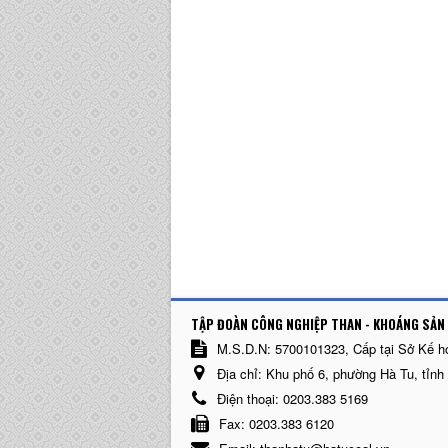
TẬP ĐOÀN CÔNG NGHIỆP THAN - KHOÁNG SẢN 
M.S.D.N: 5700101323, Cấp tại Sở Kế h
Địa chỉ:
Khu phố 6, phường Hà Tu, tỉnh
Điện thoại:
0203.383 5169
Fax:
0203.383 6120