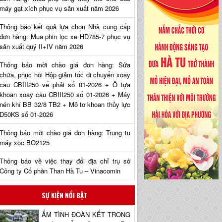
máy gạt xích phục vụ sản xuất năm 2026
Thông báo kết quả lựa chọn Nhà cung cấp
đơn hàng: Mua phin lọc xe HD785-7 phục vụ
sản xuất quý II+IV năm 2026
Thông báo mời chào giá đơn hàng: Sửa
chữa, phục hồi Hộp giảm tốc di chuyển xoay
cầu CBIII250 vế phải số 01-2026 + Ô tựa
khoan xoay cầu CBIII250 số 01-2026 + Máy
nén khí BB 32/8 TB2 + Mô tơ khoan thủy lực
D50KS số 01-2026
Thông báo mời chào giá đơn hàng: Trung tu
máy xọc BO2125
Thông báo về việc thay đổi địa chỉ trụ sở
Công ty Cổ phần Than Hà Tu – Vinacomin
SỰ KIỆN NỔI BẬT
ẤM TÌNH ĐOÀN KẾT TRONG