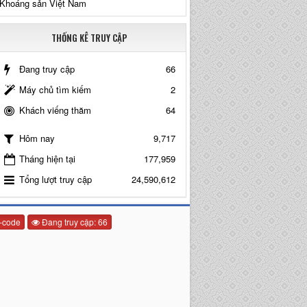
Khoáng sản Việt Nam
THỐNG KÊ TRUY CẬP
Đang truy cập
66
Máy chủ tìm kiếm
2
Khách viếng thăm
64
9,717
Hôm nay
Tháng hiện tại
177,959
Tổng lượt truy cập
24,590,612
-code
Đang truy cập: 66