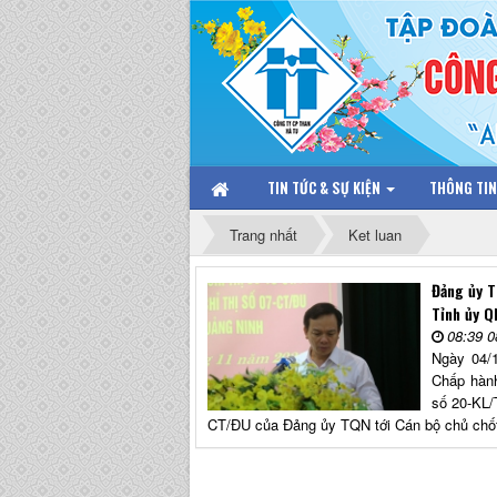
TIN TỨC & SỰ KIỆN
THÔNG TI
Trang nhất
Ket luan
Đảng ủy T
Tỉnh ủy Q
08:39 0
Ngày 04/
Chấp hành
số 20-KL/
CT/ĐU của Đảng ủy TQN tới Cán bộ chủ chốt