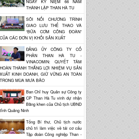
NGÀY KỶ NIỆM 66 NĂM
THÀNH LẬP THAN HÀ TU
SÔI NỔI CHƯƠNG TRÌNH
GIAO LƯU THỂ THAO VÀ
“BỮA CƠM CÔNG ĐOÀN”
CỦA CÁC ĐƠN VỊ KHỐI SẢN XUẤT
ĐẢNG ỦY CÔNG TY CỔ
PHẦN THAN HÀ TU -
VINACOMIN: QUYẾT TÂM
HOÀN THÀNH THẮNG LỢI NHIỆM VỤ SẢN
XUẤT KINH DOANH, GIỮ VỮNG AN TOÀN
TRONG MÙA MƯA BÃO
Ban Chỉ huy Quân sự Công ty
CP Than Hà Tu vinh dự nhận
Bằng khen của Chủ tịch UBND
tỉnh Quảng Ninh
Tổng Bí thư, Chủ tịch nước
chủ trì làm việc về tái cơ cấu
Tập đoàn Công nghiệp Than -