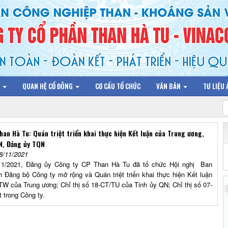
N
QUAN HỆ CỔ ĐÔNG
CƠ CẤU TỔ CHỨC
VĂN BẢN
TƯ LIỆU
han Hà Tu: Quán triệt triển khai thực hiện Kết luận của Trung ương,
N, Đảng ủy TQN
8/11/2021
11/2021, Đảng ủy Công ty CP Than Hà Tu đã tổ chức Hội nghị Ban
 Đảng bộ Công ty mở rộng và Quán triệt triển khai thực hiện Kết luận
TW của Trung ương; Chỉ thị số 18-CT/TU của Tinh ủy QN; Chỉ thị số 07-
 trong Công ty.