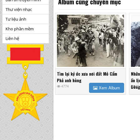
Album cùng chuyên mục
Thư viện nhạc
Tư liệu ảnh
Kho phần mềm
Liên hệ
Tìm lại ký ức xưa nơi đất Mỏ Cẩm
Nhữn
Phả anh hùng
ấn l
4774
Đông
45
Xem Album