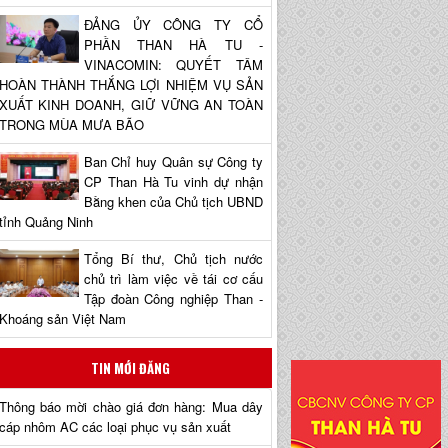
ĐẢNG ỦY CÔNG TY CỔ
PHẦN THAN HÀ TU -
VINACOMIN: QUYẾT TÂM
HOÀN THÀNH THẮNG LỢI NHIỆM VỤ SẢN
XUẤT KINH DOANH, GIỮ VỮNG AN TOÀN
TRONG MÙA MƯA BÃO
Ban Chỉ huy Quân sự Công ty
CP Than Hà Tu vinh dự nhận
Bằng khen của Chủ tịch UBND
tỉnh Quảng Ninh
Tổng Bí thư, Chủ tịch nước
chủ trì làm việc về tái cơ cấu
Tập đoàn Công nghiệp Than -
Khoáng sản Việt Nam
TIN MỚI ĐĂNG
Thông báo mời chào giá đơn hàng: Mua dây
cáp nhôm AC các loại phục vụ sản xuất