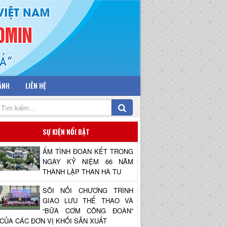
 ẢNH
LIÊN HỆ
SỰ KIỆN NỔI BẬT
ẤM TÌNH ĐOÀN KẾT TRONG
NGÀY KỶ NIỆM 66 NĂM
THÀNH LẬP THAN HÀ TU
SÔI NỔI CHƯƠNG TRÌNH
GIAO LƯU THỂ THAO VÀ
“BỮA CƠM CÔNG ĐOÀN”
CỦA CÁC ĐƠN VỊ KHỐI SẢN XUẤT