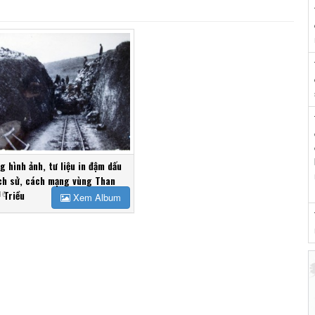
g hình ảnh, tư liệu in đậm dấu
ịch sử, cách mạng vùng Than
 Triều
16
Xem Album