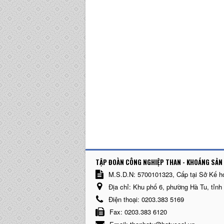
TẬP ĐOÀN CÔNG NGHIỆP THAN - KHOÁNG SẢN 
M.S.D.N: 5700101323, Cấp tại Sở Kế h
Địa chỉ:
Khu phố 6, phường Hà Tu, tỉnh
Điện thoại:
0203.383 5169
Fax:
0203.383 6120