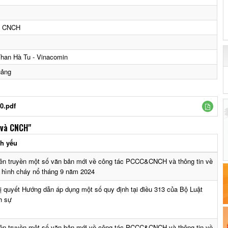
à CNCH
Than Hà Tu - Vinacomin
uảng
0.pdf
 và CNCH"
ch yếu
ên truyền một số văn bản mới về công tác PCCC&CNCH và thông tin về
h hình cháy nổ tháng 9 năm 2024
ị quyết Hướng dẫn áp dụng một số quy định tại điều 313 của Bộ Luật
h sự
ên truyền một số văn bản mới về công tác PCCC&CNCH và thông tin về