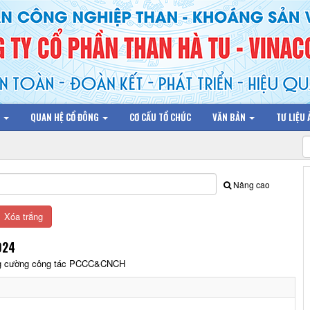
N
QUAN HỆ CỔ ĐÔNG
CƠ CẤU TỔ CHỨC
VĂN BẢN
TƯ LIỆU
Nâng cao
024
ăng cường công tác PCCC&CNCH