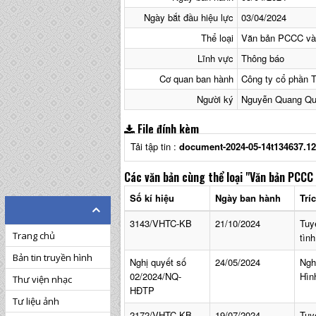
Ngày bắt đầu hiệu lực
03/04/2024
Thể loại
Văn bản PCCC v
Lĩnh vực
Thông báo
Cơ quan ban hành
Công ty cổ phần 
Người ký
Nguyễn Quang Q
File đính kèm
Tải tập tin :
document-2024-05-14t134637.12
Các văn bản cùng thể loại
"Văn bản PCCC
Số kí hiệu
Ngày ban hành
Trí
3143/VHTC-KB
21/10/2024
Tuy
Trang chủ
tìn
Bản tin truyền hình
Nghị quyết số
24/05/2024
Ngh
02/2024/NQ-
Hìn
Thư viện nhạc
HĐTP
Tư liệu ảnh
2172/VHTC-KB
19/07/2024
Tuy