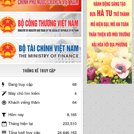
THỐNG KÊ TRUY CẬP
Đang truy cập
68
Máy chủ tìm kiếm
4
Khách viếng thăm
64
8,165
Hôm nay
Tháng hiện tại
233,510
Tổng lượt truy cập
24,646,163