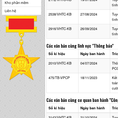
Kho phần mềm
tìn
Liên hệ
2538/VHTC-KB
27/08/2024
Tuy
tìn
2916/VHTC-KB
26/09/2024
Tuy
tìn
Các văn bản cùng lĩnh vực
"Thông báo"
Số kí hiệu
Ngày ban hành
Trí
2010/VHTC-KB
04/07/2024
Thô
PCC
475/TB-VPCP
18/11/2023
Kết
toà
cườ
Các văn bản cùng cơ quan ban hành
"Côn
Số kí hiệu
Ngày ban hành
Trí
3143/VHTC-KB
21/10/2024
Tuy