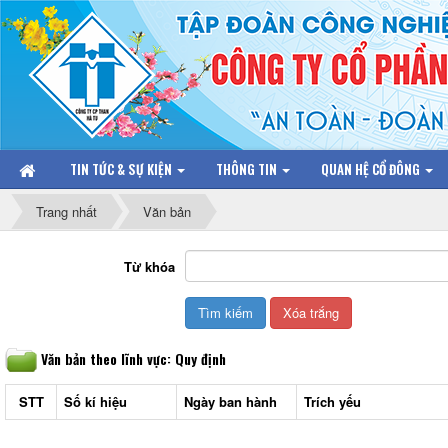
TIN TỨC & SỰ KIỆN
THÔNG TIN
QUAN HỆ CỔ ĐÔNG
Trang nhất
Văn bản
Từ khóa
Văn bản theo lĩnh vực: Quy định
STT
Số kí hiệu
Ngày ban hành
Trích yếu