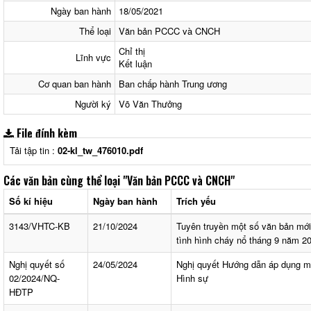
Ngày ban hành
18/05/2021
Thể loại
Văn bản PCCC và CNCH
Chỉ thị
Lĩnh vực
Kết luận
Cơ quan ban hành
Ban chấp hành Trung ương
Người ký
Võ Văn Thưởng
File đính kèm
Tải tập tin :
02-kl_tw_476010.pdf
Các văn bản cùng thể loại
"Văn bản PCCC và CNCH"
Số kí hiệu
Ngày ban hành
Trích yếu
3143/VHTC-KB
21/10/2024
Tuyên truyền một số văn bản mớ
tình hình cháy nổ tháng 9 năm 2
Nghị quyết số
24/05/2024
Nghị quyết Hướng dẫn áp dụng mộ
02/2024/NQ-
Hình sự
HĐTP