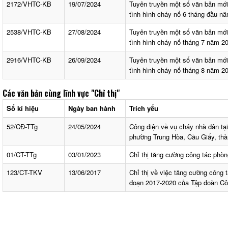
2172/VHTC-KB
19/07/2024
Tuyên truyền một số văn bản mớ
tình hình cháy nổ 6 tháng đầu n
2538/VHTC-KB
27/08/2024
Tuyên truyền một số văn bản mớ
tình hình cháy nổ tháng 7 năm 2
2916/VHTC-KB
26/09/2024
Tuyên truyền một số văn bản mớ
tình hình cháy nổ tháng 8 năm 2
Các văn bản cùng lĩnh vực
"Chỉ thị"
Số kí hiệu
Ngày ban hành
Trích yếu
52/CĐ-TTg
24/05/2024
Công điện về vụ cháy nhà dân tại
phường Trung Hòa, Cầu Giấy, thà
01/CT-TTg
03/01/2023
Chỉ thị tăng cường công tác phòn
123/CT-TKV
13/06/2017
Chỉ thị về việc tăng cường công t
đoạn 2017-2020 của Tập đoàn Cô