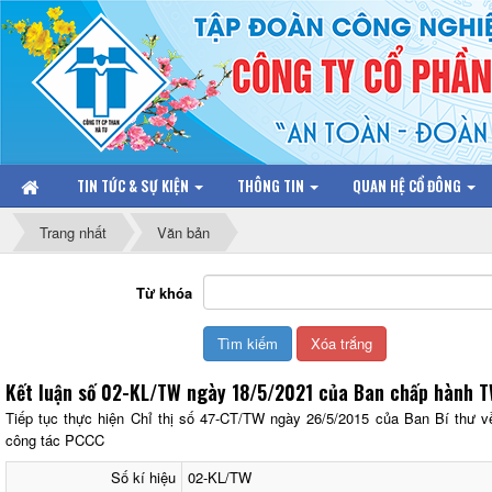
TIN TỨC & SỰ KIỆN
THÔNG TIN
QUAN HỆ CỔ ĐÔNG
Trang nhất
Văn bản
Từ khóa
Kết luận số 02-KL/TW ngày 18/5/2021 của Ban chấp hành 
Tiếp tục thực hiện Chỉ thị số 47-CT/TW ngày 26/5/2015 của Ban Bí thư v
công tác PCCC
Số kí hiệu
02-KL/TW