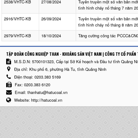
2538/VHTC-KB
27/08/2024
Tuyên truyền một số văn bản mớ
tình hình cháy nổ tháng 7 năm 2
2916/VHTC-KB
26/09/2024
Tuyên truyền một số văn bản mớ
tình hình cháy nổ tháng 8 năm 2
2979/VHTC-KB
18/10/2024
Tăng cường công tác PCCC&CN
TẬP ĐOÀN CÔNG NGHIỆP THAN - KHOÁNG SẢN VIỆT NAM | CÔNG TY CỔ PHẨN 
M.S.D.N: 5700101323, Cấp tại Sở Kế hoạch và Đầu tư tỉnh Quảng N
Địa chỉ:
Khu phố 6, phường Hà Tu, tỉnh Quảng Ninh
Điện thoại:
0203.383 5169
Fax:
0203.383 6120
Email:
thanhatu@hatucoal.vn
Website:
http://hatucoal.vn