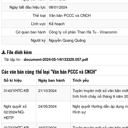
Ngày bắt đầu hiệu lực
08/01/2024
Thể loại
Văn bản PCCC và CNCH
Lĩnh vực
Kế hoạch
Cơ quan ban hành
Công ty cổ phần Than Hà Tu - Vinacomin
Người ký
Nguyễn Quang Quảng
File đính kèm
Tải tập tin :
document-2024-05-14t133329.057.pdf
Các văn bản cùng thể loại
"Văn bản PCCC và CNCH"
Số kí hiệu
Ngày ban hành
Trích yếu
3143/VHTC-KB
21/10/2024
Tuyên truyền một số văn bản mớ
tình hình cháy nổ tháng 9 năm 2
Nghị quyết số
24/05/2024
Nghị quyết Hướng dẫn áp dụng mộ
02/2024/NQ-
Hình sự
HĐTP
2172/VHTC-KB
19/07/2024
Tuyên truyền một số văn bản mớ