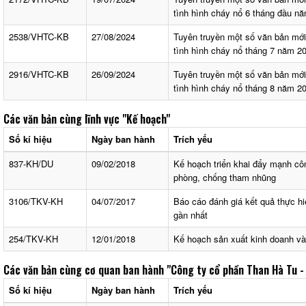
tình hình cháy nổ 6 tháng đầu n
2538/VHTC-KB
27/08/2024
Tuyên truyền một số văn bản mớ
tình hình cháy nổ tháng 7 năm 2
2916/VHTC-KB
26/09/2024
Tuyên truyền một số văn bản mớ
tình hình cháy nổ tháng 8 năm 2
Các văn bản cùng lĩnh vực
"Kế hoạch"
Số kí hiệu
Ngày ban hành
Trích yếu
837-KH/DU
09/02/2018
Kế hoạch triển khai đẩy mạnh côn
phòng, chống tham nhũng
3106/TKV-KH
04/07/2017
Báo cáo đánh giá kết quả thực 
gần nhất
254/TKV-KH
12/01/2018
Kế hoạch sản xuất kinh doanh và
Các văn bản cùng cơ quan ban hành
"Công ty cổ phần Than Hà Tu -
Số kí hiệu
Ngày ban hành
Trích yếu