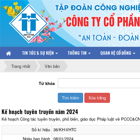
TIN TỨC & SỰ KIỆN
THÔNG TIN
QUAN HỆ CỔ ĐÔNG
Trang nhất
Văn bản
Từ khóa
Kế hoạch tuyên truyền năm 2024
Kế hoạch Công tác tuyên truyền, phổ biến, giáo dục Pháp luật về PCCC&
Số kí hiệu
36/KH-VHTC
Ngày ban hành
08/01/2024