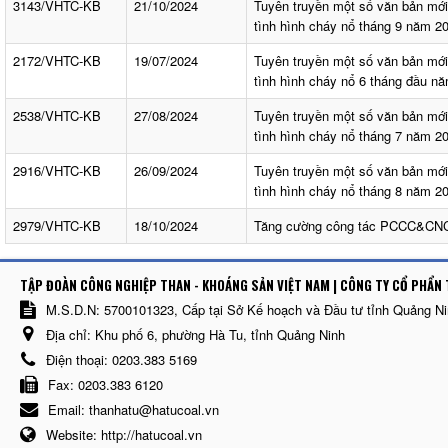
3143/VHTC-KB
21/10/2024
Tuyên truyền một số văn bản mớ
tình hình cháy nổ tháng 9 năm 2
2172/VHTC-KB
19/07/2024
Tuyên truyền một số văn bản mớ
tình hình cháy nổ 6 tháng đầu n
2538/VHTC-KB
27/08/2024
Tuyên truyền một số văn bản mớ
tình hình cháy nổ tháng 7 năm 2
2916/VHTC-KB
26/09/2024
Tuyên truyền một số văn bản mớ
tình hình cháy nổ tháng 8 năm 2
2979/VHTC-KB
18/10/2024
Tăng cường công tác PCCC&CN
TẬP ĐOÀN CÔNG NGHIỆP THAN - KHOÁNG SẢN VIỆT NAM | CÔNG TY CỔ PHẨN 
M.S.D.N: 5700101323, Cấp tại Sở Kế hoạch và Đầu tư tỉnh Quảng N
Địa chỉ:
Khu phố 6, phường Hà Tu, tỉnh Quảng Ninh
Điện thoại:
0203.383 5169
Fax:
0203.383 6120
Email:
thanhatu@hatucoal.vn
Website:
http://hatucoal.vn