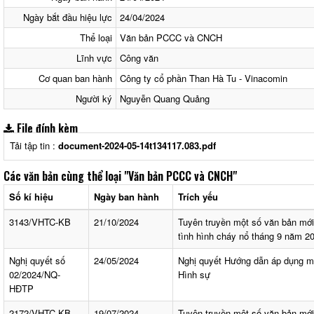
Ngày bắt đầu hiệu lực
24/04/2024
Thể loại
Văn bản PCCC và CNCH
Lĩnh vực
Công văn
Cơ quan ban hành
Công ty cổ phần Than Hà Tu - Vinacomin
Người ký
Nguyễn Quang Quảng
File đính kèm
Tải tập tin :
document-2024-05-14t134117.083.pdf
Các văn bản cùng thể loại
"Văn bản PCCC và CNCH"
Số kí hiệu
Ngày ban hành
Trích yếu
3143/VHTC-KB
21/10/2024
Tuyên truyền một số văn bản mớ
tình hình cháy nổ tháng 9 năm 2
Nghị quyết số
24/05/2024
Nghị quyết Hướng dẫn áp dụng mộ
02/2024/NQ-
Hình sự
HĐTP
2172/VHTC-KB
19/07/2024
Tuyên truyền một số văn bản mớ