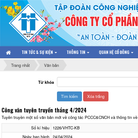
TIN TỨC & SỰ KIỆN
THÔNG TIN
QUAN HỆ CỔ ĐÔNG
Trang nhất
Văn bản
Từ khóa
Công văn tuyên truyền tháng 4/2024
Tuyên truyền một số văn bản mới về công tác PCCC&CNCH và thông tin về 
Số kí hiệu
1226/VHTC-KB
Ngày ban hành
24/04/2024