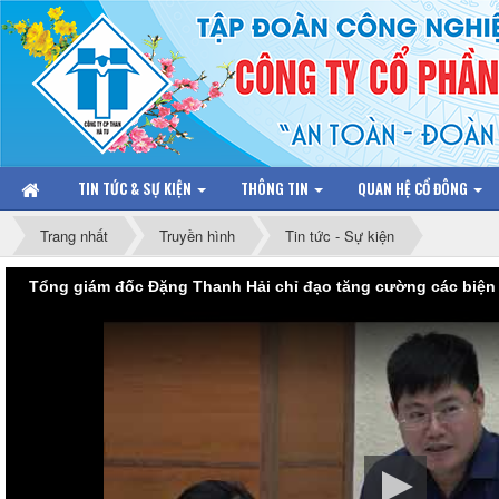
TIN TỨC & SỰ KIỆN
THÔNG TIN
QUAN HỆ CỔ ĐÔNG
Trang nhất
Truyền hình
Tin tức - Sự kiện