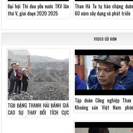
Đại hội Thi đua yêu nước TKV lần
Than Hà Tu tự hào chặng đườ
thứ V, giai đoạn 2020 2025
60 năm xây dựng và phát triển
VIDEO CŨ HƠN
Tập đoàn Công nghiệp Than
TGĐ ĐẶNG THANH HẢI ĐÁNH GIÁ
Khoáng sản Việt Nam phò
CAO SỰ THAY ĐỔI TÍCH CỰC
chống dịch COVID -19
TRONG CÔNG TÁC KỸ THUẬT MỎ
CỦA THAN HÀ TU