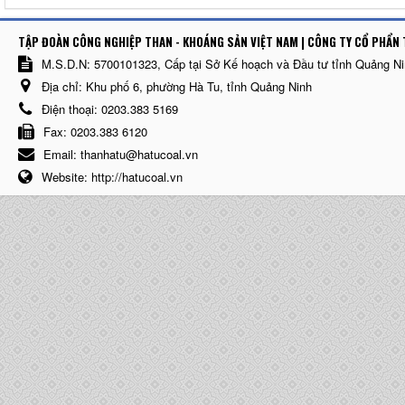
TẬP ĐOÀN CÔNG NGHIỆP THAN - KHOÁNG SẢN VIỆT NAM | CÔNG TY CỔ PHẨN 
M.S.D.N: 5700101323, Cấp tại Sở Kế hoạch và Đầu tư tỉnh Quảng N
Địa chỉ:
Khu phố 6, phường Hà Tu, tỉnh Quảng Ninh
Điện thoại:
0203.383 5169
Fax:
0203.383 6120
Email:
thanhatu@hatucoal.vn
Website:
http://hatucoal.vn