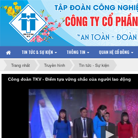
TIN TỨC & SỰ KIỆN
THÔNG TIN
QUAN HỆ CỔ ĐÔNG
Trang nhất
Truyền hình
Tin tức - Sự kiện
Công đoàn TKV - Điểm tựa vững chắc của người lao động