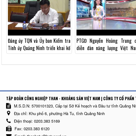
Đảng ủy TQN và Ủy ban Kiểm tra
PTGĐ Nguyễn Hoàng Trung 
Tỉnh ủy Quảng Ninh triển khai kế
diễn đàn năng lượng Việt N
hoạch phối hợp năm 2018
năm 2017
TẬP ĐOÀN CÔNG NGHIỆP THAN - KHOÁNG SẢN VIỆT NAM | CÔNG TY CỔ PHẨN 
M.S.D.N: 5700101323, Cấp tại Sở Kế hoạch và Đầu tư tỉnh Quảng N
Địa chỉ:
Khu phố 6, phường Hà Tu, tỉnh Quảng Ninh
Điện thoại:
0203.383 5169
Fax:
0203.383 6120