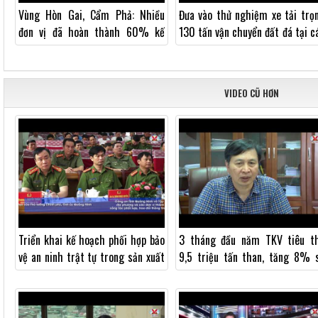
Vùng Hòn Gai, Cẩm Phả: Nhiều
Đưa vào thử nghiệm xe tải trọ
đơn vị đã hoàn thành 60% kế
130 tấn vận chuyển đất đá tại c
hoạch năm 2018
mỏ lộ thiên
VIDEO CŨ HƠN
Triển khai kế hoạch phối hợp bảo
3 tháng đầu năm TKV tiêu t
vệ an ninh trật tự trong sản xuất
9,5 triệu tấn than, tăng 8% 
năm 2018
với cùng kỳ