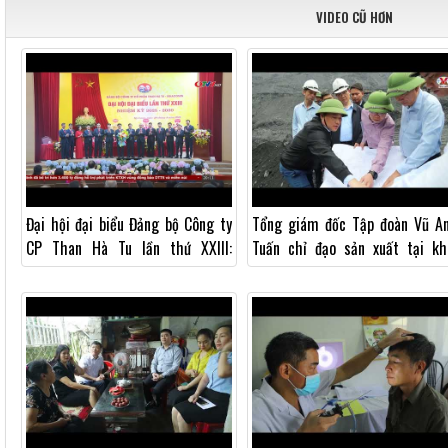
VIDEO CŨ HƠN
Đại hội đại biểu Đảng bộ Công ty
Tổng giám đốc Tập đoàn Vũ A
CP Than Hà Tu lần thứ XXIII:
Tuấn chỉ đạo sản xuất tại kh
“Đoàn kết - Dân chủ - Kỷ cương"
trường và động viên cán bô
công...