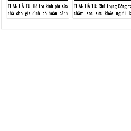
THAN HÀ TU: Hỗ trợ kinh phí sửa
THAN HÀ TU: Chú trọng Công t
nhà cho gia đình có hoàn cảnh
chăm sóc sức khỏe người l
khó khăn tại phường Hà Phong
động