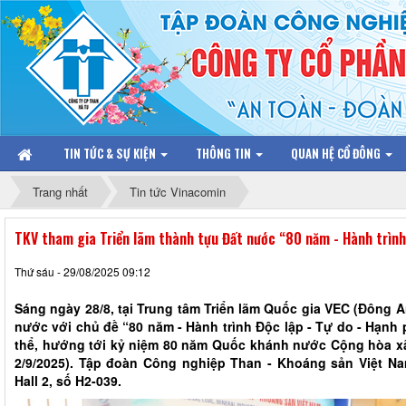
TIN TỨC & SỰ KIỆN
THÔNG TIN
QUAN HỆ CỔ ĐÔNG
Trang nhất
Tin tức Vinacomin
TKV tham gia Triển lãm thành tựu Đất nước “80 năm - Hành trình 
Thứ sáu - 29/08/2025 09:12
Sáng ngày 28/8, tại Trung tâm Triển lãm Quốc gia VEC (Đông An
nước với chủ đề “80 năm - Hành trình Độc lập - Tự do - Hạnh
thể, hướng tới kỷ niệm 80 năm Quốc khánh nước Cộng hòa xã 
2/9/2025). Tập đoàn Công nghiệp Than - Khoáng sản Việt Nam 
Hall 2, số H2-039.