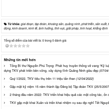
Từ khóa:
giai đoạn
,
tập đoàn
,
khoáng sản
,
quảng ninh
,
phát triển
,
sản xuất
,
động
,
kinh doanh
,
kinh tế
,
ảnh hưởng
,
lĩnh vực
,
giải pháp
,
linh hoạt
,
khẳng định
Tổng số điểm của bài viết là: 0 trong 0 đánh giá
Những tin mới hơn
Tổng Bí thư Nguyễn Phú Trọng: Phát huy truyền thống vẻ vang “Kỷ lu
dựng TKV phát triển bền vững, xây dựng tỉnh Quảng Ninh giàu đẹp
(07/04
Quý I/2022, TKV tiêu thụ trên 11 triệu tấn than
(12/04/2022)
Gặp mặt kỷ niệm 15 năm thành lập Đảng bộ Tập đoàn TKV (25/5/2007 
2 tháng đầu năm 2022: TKV triển khai hiệu quả các mặt công tác, ổn
TKV gặp mặt khai Xuân và triển khai nhiệm vụ sau dịp nghỉ Tết Ngu