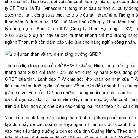
cho các mỏ. Tiêu biểu,
đối với sản xuất than lộ thiên, Tập đoàn 
ty CP Than Hà Tu - Vinacomin), tổng mức đầu tư hơn 2.500 tỷ đồng
23,5 triệu tấn, công suất thiết kế 3,3 triệu tấn than/năm. Riêng 
thác hầm lò dưới mức -150, mỏ Mạo Khê (Công ty Than Mạo Khê -
tỷ đồng; dự án Khe Chàm II-IV (Công ty Than Hạ Long - TKV), h
2022-2025, 2 dự án này sẽ cho ra than không chỉ mở hướng nâng 
ngành Than, mà còn đảm bảo việc làm cho hàng nghìn công nhân.
Theo số liệu tổng hợp của Sở KH&ĐT Quảng Ninh, tăng trưởng của
tháng năm 2021 chỉ tăng 0,5% so với cùng kỳ năm 2020, đóng gó
GRDP
của tỉnh.
Lãnh đạo TKV chia sẻ: Khó khăn lớn nhất của TKV 
tiêu thụ chậm, không đạt kế hoạch đề ra, dẫn đến doanh thu của 
giảm so với yêu cầu. Dự báo những tháng cuối năm nhu cầu tiêu thụ
đã chỉ đạo các đơn vị thành viên đẩy mạnh nhịp độ sản xuất, tăng
trên địa bàn, tích cực chế biến các chủng loại than theo nhu cầu của
Việc điều chỉnh tăng sản lượng than ở những tháng cuối năm của 
tạo đòn bẩy để các doanh nghiệp ngành Than cân đối doanh thu,
vào mục tiêu tăng trưởng 2 con số của tỉnh Quảng Ninh. Theo tín
triệu tấn than ảnh hưởng đến GRDP của Quảng Ninh là 0,39 điểm %