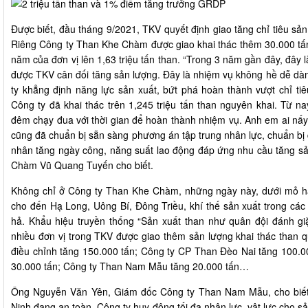
Được biết, đầu tháng 9/2021, TKV quyết định giao tăng chỉ tiêu sản
Riêng Công ty Than Khe Chàm được giao khai thác thêm 30.000 tấn
năm của đơn vị lên 1,63 triệu tấn than. “Trong 3 năm gần đây, đây
được TKV cân đối tăng sản lượng. Đây là nhiệm vụ không hề dễ dà
ty khẳng định năng lực sản xuất, bứt phá hoàn thành vượt chỉ t
Công ty đã khai thác trên 1,245 triệu tấn than nguyên khai. Từ n
đêm chạy đua với thời gian để hoàn thành nhiệm vụ. Anh em ai nấy 
cũng đã chuẩn bị sẵn sàng phương án tập trung nhân lực, chuẩn bị 
nhân tăng ngày công, năng suất lao động đáp ứng nhu cầu tăng s
Chàm Vũ Quang Tuyến cho biết.
Không chỉ ở Công ty Than Khe Chàm, những ngày này, dưới mỏ hầ
cho đến Hạ Long, Uông Bí, Đông Triều, khí thế sản xuất trong các 
hả. Khẩu hiệu truyền thống “Sản xuất than như quân đội đánh g
nhiều đơn vị trong TKV được giao thêm sản lượng khai thác than 
điều chỉnh tăng 150.000 tấn; Công ty CP Than Đèo Nai tăng 100.0
30.000 tấn; Công ty Than Nam Mẫu tăng 20.000 tấn…
Ông Nguyễn Văn Yên, Giám đốc Công ty Than Nam Mẫu, cho biết:
Ninh đang an toàn, Công ty huy động tối đa nhân lực, vật lực cho 