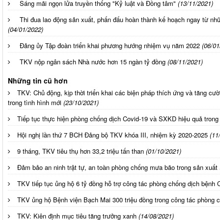
Sáng mãi ngọn lửa truyền thống "Kỷ luật và Đồng tâm"
(13/11/2021)
Thi đua lao động sản xuất, phấn đấu hoàn thành kế hoạch ngay từ n
(04/01/2022)
Đảng ủy Tập đoàn triển khai phương hướng nhiệm vụ năm 2022
(06/01
TKV nộp ngân sách Nhà nước hơn 15 ngàn tỷ đồng
(08/11/2021)
Những tin cũ hơn
TKV: Chủ động, kịp thời triển khai các biện pháp thích ứng và tăng c
trong tình hình mới
(23/10/2021)
Tiếp tục thực hiện phòng chống dịch Covid-19 và SXKD hiệu quả trong 
Hội nghị lần thứ 7 BCH Đảng bộ TKV khóa III, nhiệm kỳ 2020-2025
(11
9 tháng, TKV tiêu thụ hơn 33,2 triệu tấn than
(01/10/2021)
Đảm bảo an ninh trật tự, an toàn phòng chống mưa bão trong sản xuất
TKV tiếp tục ủng hộ 6 tỷ đồng hỗ trợ công tác phòng chống dịch bệnh 
TKV ủng hộ Bệnh viện Bạch Mai 300 triệu đồng trong công tác phòng 
TKV: Kiên định mục tiêu tăng trưởng xanh
(14/08/2021)