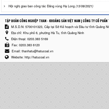
Hội nghị giao ban công tác Đảng vùng Hạ Long
(13/08/2021)
TẬP ĐOÀN CÔNG NGHIỆP THAN - KHOÁNG SẢN VIỆT NAM | CÔNG TY CỔ PHẨN 
M.S.D.N: 5700101323, Cấp tại Sở Kế hoạch và Đầu tư tỉnh Quảng N
Địa chỉ:
Khu phố 6, phường Hà Tu, tỉnh Quảng Ninh
Điện thoại:
0203.383 5169
Fax:
0203.383 6120
Email:
thanhatu@hatucoal.vn
Website:
http://hatucoal.vn