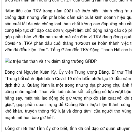
“Mục tiêu của TKV trong năm 2021 sẽ thực hiện thành công “mụ
chống dịch nhưng vẫn phải bảo đảm sản xuất kinh doanh hiệu qu
sản xuất tối đa các chủng loại than chất lượng cao đáp ứng nhu cầu
cũng tiếp tục chỉ đạo các đơn vị quyết liệt, chủ động nâng cấp độ
góp phần bảo vệ địa bàn xanh mà các đơn vị TKV đang đóng quân.
Covid-19, TKV phấn đấu cuối tháng 10/2021 sẽ hoàn thành việc 
viên đủ điều kiện tiêm.”- Tổng Giám đốc TKV Đặng Thanh Hải cho bi
Đồng chí Nguyễn Xuân Ký, Ủy viên Trung ương Đảng, Bí thư Tỉnh
“Trong bối cảnh dịch bệnh Covid-19 diễn biến phức tạp từ đầu năm 
dịch thứ 3, Quảng Ninh là một trong những địa phương chịu ảnh
công nhân ngành Than vẫn luôn đoàn kết, cố gắng nỗ lực vượt bậc
hăng say, miệt mài lao động để giữ vững nhịp độ sản xuất với khí
giặc”, góp phần quan trọng để Quảng Ninh thực hiện thành công 
khó khăn, truyền thống “Kỷ luật và đồng tâm” của người thợ Vùng
mạnh mẽ hơn bao giờ hết”.
Đồng chí Bí thư Tỉnh ủy cho biết, tỉnh đã chỉ đạo cơ quan chuyê