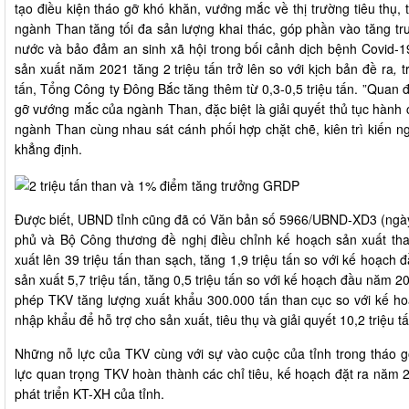
tạo điều kiện tháo gỡ khó khăn, vướng mắc về thị trường tiêu thụ, 
ngành Than tăng tối đa sản lượng khai thác, góp phần vào tăng t
nước và bảo đảm an sinh xã hội trong bối cảnh dịch bệnh Covid-1
sản xuất năm 2021 tăng 2 triệu tấn trở lên so với kịch bản đề ra
,
t
tấn, Tổng Công ty Đông Bắc tăng thêm từ 0,3-0,5 triệu tấn. ”Quan đ
gỡ vướng mắc của ngành Than, đặc biệt là giải quyết thủ tục hành 
ngành Than cùng nhau sát cánh phối hợp chặt chẽ, kiên trì kiến ngh
khẳng định.
Được biết, UBND tỉnh cũng đã có Văn bản số 5966/UBND-XD3 (ngà
phủ và Bộ Công thương đề nghị điều chỉnh kế hoạch sản xuất than
xuất lên 39 triệu tấn than sạch, tăng 1,9 triệu tấn so với kế hoạ
sản xuất 5,7 triệu tấn, tăng 0,5 triệu tấn so với kế hoạch đầu năm 2
phép TKV tăng lượng xuất khẩu 300.000 tấn than cục so với kế h
nhập khẩu để hỗ trợ cho sản xuất, tiêu thụ và giải quyết 10,2 triệu t
Những nỗ lực của TKV cùng với sự vào cuộc của tỉnh trong tháo 
lực quan trọng TKV hoàn thành các chỉ tiêu, kế hoạch đặt ra năm 
phát triển KT-XH của tỉnh.