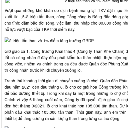
Vượt qua những khó khăn do dịch bệnh mang lại, TKV đặt mục tiêu
xuất từ 1,5-2 triệu tấn than, cùng Tổng công ty Đông Bắc đóng 
cho tỉnh; đảm bảo đời sống, việc làm, thu nhập cho 80.000 công nh
nỗ lực vượt bậc của TKV thời điểm này.
Giờ giao ca 1, Công trường Khai thác 4 (Công ty Than Khe Chàm) diễ
tất cả công nhân ở đây đều phải kiểm tra thân nhiệt, thực hiện n
công việc, nhiệm vụ chính trong ca đều được Quản đốc Phùng Xuâ
trí công nhân trước khi di chuyển xuống lò.
Tranh thủ khoảng thời gian di chuyển xuống lò chợ, Quản đốc Phùn
đầu năm 2021 đến đầu tháng 6, lò chợ cơ giới hóa Công trường Kha
để bảo dưỡng thiết bị. Trong khi đây là một trong những lò chợ ch
Chính vì vậy 6 tháng cuối năm, Công ty đã quyết định giao lò chợ
đến hết tháng 9/2021, lò chợ khai thác hơn 105.000 tấn than. Dự k
phấn đấu khai thác 105.000 tấn than. Thời gian này, anh em trên
thiết bị để tăng cường ra sản lượng than trong từng ca lao động.