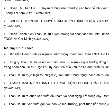
Đoàn TN Than Hà Tu: Tuyên dương khen thưởng các tập thể Chi đoàn 
Tháng TN năm 2021
(23/04/2021)
CBCN LĐ THAN HÀ TU QUYẾT TÂM HOÀN THÀNH NHIỆM VỤ SXK
(19/05/2021)
Đoàn Thanh niên Than Hà Tu tuyên dương 90 đoàn viên tiêu biểu nhân
TNCS Hồ Chí Minh
(29/03/2021)
Những tin cũ hơn
Gắn biển Công trình kỷ niệm 90 năm Ngày thành lập Đoàn TNCS Hồ C
Công ty Than Hà Tu về nguồn thăm khu lưu niệm và quê hương đồng ch
trang nhân dân, Bí thư Ðặc khu ủy đầu tiên của khu mỏ Quảng Ninh
(23/0
Than Hà Tu thực hiện tốt nhiệm vụ sản xuất trong trạng thái bình thườ
ĐOÀN THANH NIÊN THAN HÀ TU PHÁT ĐỘNG PHONG TRÀO HƯỞN
(26/02/2021)
Than Hà Tu ra quân sản xuất đầu năm và phát động Tết trồng cây
(19/
Than Hà Tu: Sản xuất gắn với bảo vệ môi trường, phát triển bền vững
(