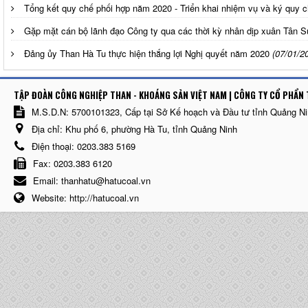
Tổng kết quy chế phối hợp năm 2020 - Triển khai nhiệm vụ và ký quy 
Gặp mặt cán bộ lãnh đạo Công ty qua các thời kỳ nhân dịp xuân Tân 
Đảng ủy Than Hà Tu thực hiện thắng lợi Nghị quyết năm 2020
(07/01/2
TẬP ĐOÀN CÔNG NGHIỆP THAN - KHOÁNG SẢN VIỆT NAM | CÔNG TY CỔ PHẨN 
M.S.D.N: 5700101323, Cấp tại Sở Kế hoạch và Đầu tư tỉnh Quảng N
Địa chỉ:
Khu phố 6, phường Hà Tu, tỉnh Quảng Ninh
Điện thoại:
0203.383 5169
Fax:
0203.383 6120
Email:
thanhatu@hatucoal.vn
Website:
http://hatucoal.vn