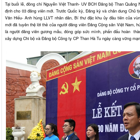
Tại buổi lễ, đồng chí Nguyễn Việt Thanh- UV BCH Đảng bộ Than Quảng N
định cho 03 đảng viên mới. Trước Quốc kỳ, Đảng kỳ và chân dung Chủ t
Văn Hiếu- Anh hùng LLVT nhân dân, Bí thư đặc khu ủy đầu tiên của vùn
mới đã tuyên thệ lời thề của người đảng viên Đảng Cộng sản Việt Nam, h
là người đảng viên gương mẫu, đóng góp sức mình, phấn đấu hoàn thà
xây dựng Chi bộ và Đảng bộ Công ty CP Than Hà Tu ngày càng vững mạn