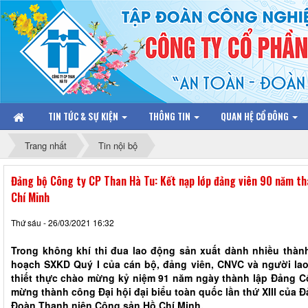
TIN TỨC & SỰ KIỆN
THÔNG TIN
QUAN HỆ CỔ ĐÔNG
Trang nhất
Tin nội bộ
Đảng bộ Công ty CP Than Hà Tu: Kết nạp lớp đảng viên 90 năm t
Chí Minh
Thứ sáu - 26/03/2021 16:32
Trong không khí thi đua lao động sản xuất dành nhiều thàn
hoạch SXKD Quý I của cán bộ, đảng viên, CNVC và người la
thiết thực chào mừng kỷ niệm 91 năm ngày thành lập Đảng C
mừng thành công Đại hội đại biểu toàn quốc lần thứ XIII của 
Đoàn Thanh niên Cộng sản Hồ Chí Minh.