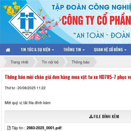
TIN TỨC & SỰ KIỆN
THÔNG TIN
QUAN HỆ CỔ ĐÔNG
Trang nhất
Tin nội bộ
Thông báo
Thông báo mời chào giá đơn hàng mua vật tư xe HD785-7 phục vụ
Thứ tư - 20/08/2025 11:22
Mời quý vị tải file đính kèm
FILE ĐÍNH KÈM
Tập tin :
2983-2025_0001.pdf