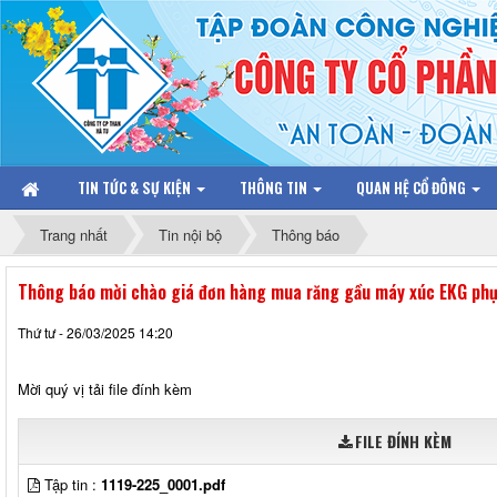
TIN TỨC & SỰ KIỆN
THÔNG TIN
QUAN HỆ CỔ ĐÔNG
Trang nhất
Tin nội bộ
Thông báo
Thông báo mời chào giá đơn hàng mua răng gầu máy xúc EKG phục 
Thứ tư - 26/03/2025 14:20
Mời quý vị tải file đính kèm
FILE ĐÍNH KÈM
Tập tin :
1119-225_0001.pdf