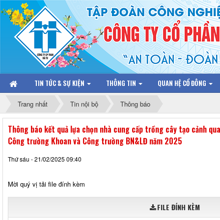
TIN TỨC & SỰ KIỆN
THÔNG TIN
QUAN HỆ CỔ ĐÔNG
Trang nhất
Tin nội bộ
Thông báo
Thông báo kết quả lựa chọn nhà cung cấp trồng cây tạo cảnh qu
Công trường Khoan và Công trường BN&LĐ năm 2025
Thứ sáu - 21/02/2025 09:40
Mời quý vị tải file đính kèm
FILE ĐÍNH KÈM