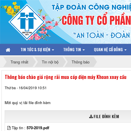
TIN TỨC & SỰ KIỆN
THÔNG TIN
QUAN HỆ CỔ ĐÔNG
Trang nhất
Tin nội bộ
Thông báo
Thông báo chào giá rộng rãi mua cáp điện máy Khoan xoay cầu
Thứ ba - 16/04/2019 10:51
Mời quý vị tải file đính kèm
FILE ĐÍNH KÈM
Tập tin :
570-2019.pdf