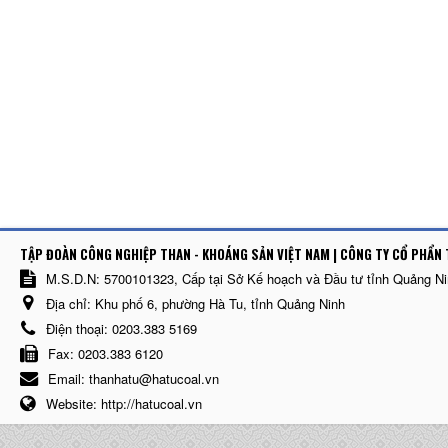
TẬP ĐOÀN CÔNG NGHIỆP THAN - KHOÁNG SẢN VIỆT NAM | CÔNG TY CỔ PHẨN 
M.S.D.N: 5700101323, Cấp tại Sở Kế hoạch và Đầu tư tỉnh Quảng N
Địa chỉ:
Khu phố 6, phường Hà Tu, tỉnh Quảng Ninh
Điện thoại:
0203.383 5169
Fax:
0203.383 6120
Email:
thanhatu@hatucoal.vn
Website:
http://hatucoal.vn