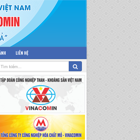
 ẢNH
LIÊN HỆ