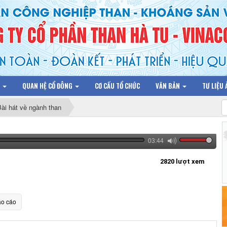
N
QUAN HỆ CỔ ĐÔNG
CƠ CẤU TỔ CHỨC
VĂN BẢN
TƯ LIỆU
Bài hát về ngành than
03:44
2820 lượt xem
o cáo