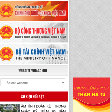
WEBSITE VINACOMIN
SỰ KIỆN NỔI BẬT
ẤM TÌNH ĐOÀN KẾT TRONG
NGÀY KỶ NIỆM 66 NĂM