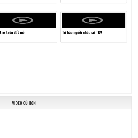
 trẻ trên đất mỏ
Tự hào người chép sử TKV
VIDEO CŨ HƠN