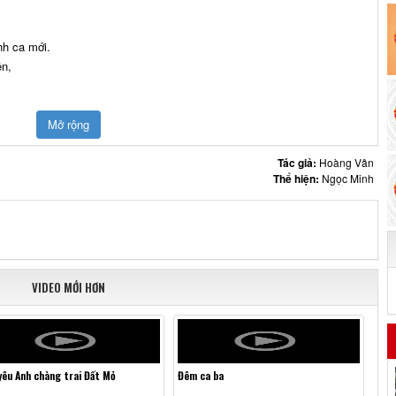
nh ca mới.
ền,
Mở rộng
Tác giả:
Hoàng Vân
Thể hiện:
Ngọc Minh
VIDEO MỚI HƠN
yêu Anh chàng trai Đất Mỏ
Đêm ca ba