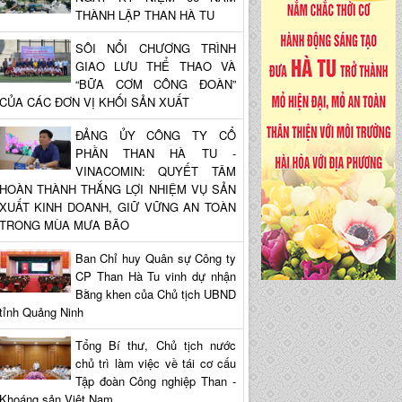
THÀNH LẬP THAN HÀ TU
SÔI NỔI CHƯƠNG TRÌNH
GIAO LƯU THỂ THAO VÀ
“BỮA CƠM CÔNG ĐOÀN”
CỦA CÁC ĐƠN VỊ KHỐI SẢN XUẤT
ĐẢNG ỦY CÔNG TY CỔ
PHẦN THAN HÀ TU -
VINACOMIN: QUYẾT TÂM
HOÀN THÀNH THẮNG LỢI NHIỆM VỤ SẢN
XUẤT KINH DOANH, GIỮ VỮNG AN TOÀN
TRONG MÙA MƯA BÃO
Ban Chỉ huy Quân sự Công ty
CP Than Hà Tu vinh dự nhận
Bằng khen của Chủ tịch UBND
tỉnh Quảng Ninh
Tổng Bí thư, Chủ tịch nước
chủ trì làm việc về tái cơ cấu
Tập đoàn Công nghiệp Than -
Khoáng sản Việt Nam