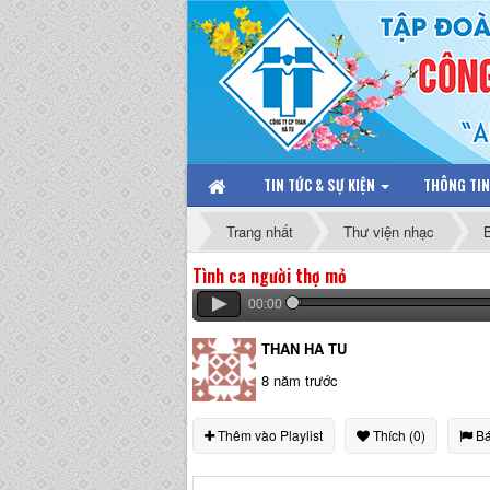
TIN TỨC & SỰ KIỆN
THÔNG TI
Trang nhất
Thư viện nhạc
Tình ca người thợ mỏ
00:00
THAN HA TU
8 năm trước
Thêm vào Playlist
Thích (0)
Bá