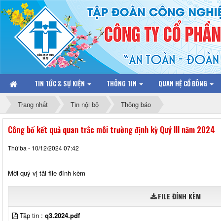
TIN TỨC & SỰ KIỆN
THÔNG TIN
QUAN HỆ CỔ ĐÔNG
Trang nhất
Tin nội bộ
Thông báo
Công bố kết quả quan trắc môi trường định kỳ Quý III năm 2024
Thứ ba - 10/12/2024 07:42
Mời quý vị tải file đính kèm
FILE ĐÍNH KÈM
Tập tin :
q3.2024.pdf