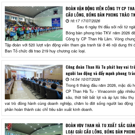
ĐOÀN VẬN ĐỘNG VIÊN CÔNG TY CP THA
CẦU LÔNG, BÓNG BÀN PHONG TRÀO T
16:17 17/07/2026
Sau 6 ngày thi đấu sôi nổi từ ngày 
Bóng bàn phong trào TKV năm 2026 đã 
Công ty CP Than Hà Lầm. Vòng chung 
Tập đoàn với 520 lượt vận động viên tham gia tranh tài ở 46 nội dung thi 
Ban Tổ chức đã trao 219 huy chương các loại.
Công đoàn Than Hà Tu phát huy vai tr
người lao động và đẩy mạnh phong trà
14:54 10/07/2026
Trong 6 tháng đầu năm 2026, mặc dù h
CP Than Hà Tu - Vinacomin gặp nhiều 
sâu, thời tiết bất lợi và áp lực tiêu t
vai trò đồng hành cùng doanh nghiệp, chăm lo đời sống người lao động
phần hoàn thành các chỉ tiêu sản xuất kinh doanh.
ĐOÀN VĐV THAN HÀ TU XUẤT SẮC GIÀNH
LOẠI GIẢI CẦU LÔNG, BÓNG BÀN PHO