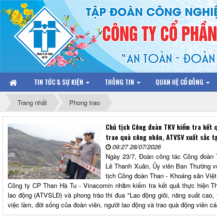
TIN TỨC & SỰ KIỆN
THÔNG TIN
QUAN HỆ CỔ ĐÔNG
Trang nhất
Phong trao
Chủ tịch Công đoàn TKV kiểm tra kết 
trao quà công nhân, ATVSV xuất sắc t
09:27 28/07/2026
Ngày 23/7, Đoàn công tác Công đoàn 
Lê Thanh Xuân, Ủy viên Ban Thường v
tịch Công đoàn Than - Khoáng sản Việt
Công ty CP Than Hà Tu - Vinacomin nhằm kiểm tra kết quả thực hiện Th
lao động (ATVSLĐ) và phong trào thi đua "Lao động giỏi, năng suất cao, t
việc làm, đời sống của đoàn viên, người lao động và trao quà động viên cá