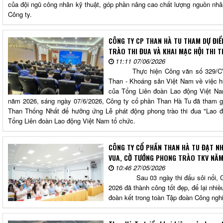
của đội ngũ công nhân kỹ thuật, góp phần nâng cao chất lượng nguồn nhâ
Công ty.
CÔNG TY CP THAN HÀ TU THAM DỰ ĐI
TRÀO THI ĐUA VÀ KHAI MẠC HỘI THI T
11:11 07/06/2026
Thực hiện Công văn số 329/
Than - Khoáng sản Việt Nam về việc h
của Tổng Liên đoàn Lao động Việt Nam
năm 2026, sáng ngày 07/6/2026, Công ty cổ phần Than Hà Tu đã tham gia
Than Thống Nhất để hưởng ứng Lễ phát động phong trào thi đua "Lao độ
Tổng Liên đoàn Lao động Việt Nam tổ chức.
CÔNG TY CỔ PHẦN THAN HÀ TU ĐẠT NHI
VUA, CỜ TƯỚNG PHONG TRÀO TKV NĂ
10:46 27/05/2026
Sau 03 ngày thi đấu sôi nổi, Giải
2026 đã thành công tốt đẹp, để lại nhi
đoàn kết trong toàn Tập đoàn Công ng