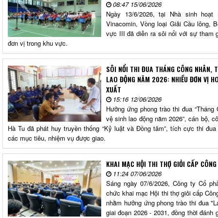
08:47 15/06/2026
Ngày 13/6/2026, tại Nhà sinh ho
Vinacomin, Vòng loại Giải Cầu lông,
vực III đã diễn ra sôi nổi với sự tham
đơn vị trong khu vực.
SÔI NỔI THI ĐUA THÁNG CÔNG NHÂN, 
LAO ĐỘNG NĂM 2026: NHIỀU ĐƠN VỊ H
XUẤT
15:16 12/06/2026
Hưởng ứng phong trào thi đua “Tháng
vệ sinh lao động năm 2026”, cán bộ, c
Hà Tu đã phát huy truyền thống “Kỷ luật và Đồng tâm”, tích cực thi đua
các mục tiêu, nhiệm vụ được giao.
KHAI MẠC HỘI THI THỢ GIỎI CẤP CÔNG
11:24 07/06/2026
Sáng ngày 07/6/2026, Công ty Cổ phầ
chức khai mạc Hội thi thợ giỏi cấp Côn
nhằm hưởng ứng phong trào thi đua "La
giai đoạn 2026 - 2031, đồng thời đánh 