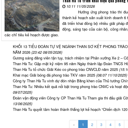
Than Hà Tu triển khai hiệu quả phong 
10:11 11/05/2026
Hưởng ứng phong trào thi đua la
thành kế hoạch sản xuất kinh doanh 6
đã triển khai đồng bộ nhiều giải pháp 
động, sáng tạo của cán bộ, công nhân,
các chỉ tiêu kế hoạch được giao.
KHỐI 13 TIỂU ĐOÀN TỰ VỆ NGÀNH THAN SƠ KẾT PHONG TRÀO
NĂM 2026
(23:42 08/05/2026)
Gương sáng đảng viên tận tụy, trách nhiệm tại Phân xưởng Xe 2 – C
Than Hà Tu: Gặp mặt kỷ niệm 95 năm Ngày thành lập Đoàn TNCS H
Than Hà Tu tổ chức Giải Kéo co phong trào CNVCLĐ năm 2025
(15:1
Khai mạc Giải bóng đá phong trào TKV năm 2025
(08:07 11/10/2025)
Công ty Than Hà Tu vinh dự đón nhận Bằng khen của Thủ tướng Chí
Than Hà Tu: Nhiều kết quả nổi bật trong phong trào CNVC và hoạt đ
09/07/2025)
Đoàn vận động viên Công ty CP Than Hà Tu Tham gia thi đấu giải C
13/06/2025)
Than Hà Tu quyết tâm hoàn thành thắng lợi kế hoạch “Chiến dịch 12
«
1
2
3
4
5