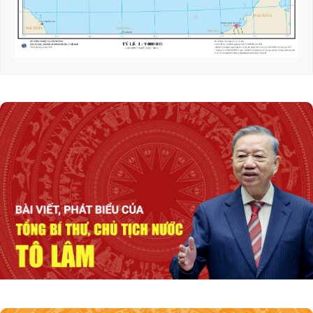
Họp báo Chính phủ thường kỳ tháng 7/2026:
Các vấn đề gắn với phát triển kinh tế được
quan tâm
Họp báo Chính phủ thường kỳ tháng 7/2026:
Các chỉ số cơ bản về phát triển KTXH đều tăng
Quốc hội phê chuẩn bổ nhiệm ông Nguyễn
Tiến Hải giữ chức Bộ trưởng Bộ Nội vụ
Khai mạc Kỳ họp không thường lệ lần thứ
nhất của Quốc hội
Chủ tịch Quốc hội Trần Thanh Mẫn: Xây
dựng luật để mở đường cho phát triển