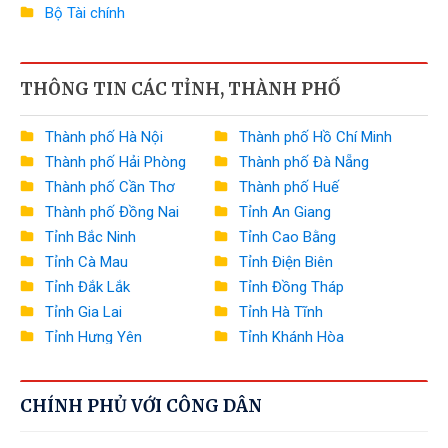
Bộ Tài chính
Bộ Công Thương
THÔNG TIN CÁC TỈNH, THÀNH PHỐ
Bộ Nông nghiệp và Môi trường
Bộ Xây dựng
Thành phố Hà Nội
Thành phố Hồ Chí Minh
Thành phố Hải Phòng
Thành phố Đà Nẵng
Bộ Văn hóa, Thể thao và Du lịch
Thành phố Cần Thơ
Thành phố Huế
Bộ Khoa học và Công nghệ
Thành phố Đồng Nai
Tỉnh An Giang
Tỉnh Bắc Ninh
Tỉnh Cao Bằng
Bộ Giáo dục và Đào tạo
Tỉnh Cà Mau
Tỉnh Điện Biên
Bộ Y tế
Tỉnh Đắk Lắk
Tỉnh Đồng Tháp
Tỉnh Gia Lai
Tỉnh Hà Tĩnh
Bộ Dân tộc và Tôn giáo
Tỉnh Hưng Yên
Tỉnh Khánh Hòa
Tỉnh Lai Châu
Tỉnh Lào Cai
Văn phòng Chính phủ
Tỉnh Lâm Đồng
Tỉnh Lạng Sơn
Ngân hàng Nhà nước Việt Nam
CHÍNH PHỦ VỚI CÔNG DÂN
Tỉnh Nghệ An
Tỉnh Ninh Bình
Tỉnh Phú Thọ
Tỉnh Quảng Ngãi
Thanh tra Chính phủ