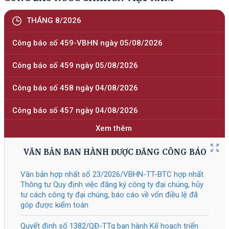
1485
/QĐ-TTg
Phê chuẩn kết quả miễn nhiệm chức
04/08/2026
vụ Phó Chủ tịch Ủy ban nhân dân tỉnh
Cao Bằng nhiệm kỳ 2026 - 2031
Tài liệu đính kèm
1483
/QĐ-TTg
Phê duyệt Đề án “Phát triển hệ thống
04/08/2026
các trung tâm nghiên cứu, thử
nghiệm, các phòng thí nghiệm trọng
điểm quốc gia, tập trung cho công
nghệ chiến lược"
Tài liệu đính kèm
1482
/QĐ-TTg
Về việc kiện toàn thành viên Ủy ban
04/08/2026
Quốc gia về người cao tuổi Việt Nam
Tài liệu đính kèm