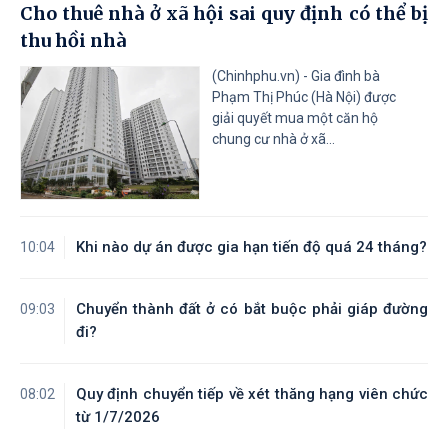
Cho thuê nhà ở xã hội sai quy định có thể bị
Tỉnh Quảng Ninh
Tỉnh Quảng Trị
thu hồi nhà
Tỉnh Sơn La
Tỉnh Thanh Hóa
Tỉnh Thái Nguyên
Tỉnh Tuyên Quang
(Chinhphu.vn) - Gia đình bà
Tỉnh Tây Ninh
Tỉnh Vĩnh Long
Phạm Thị Phúc (Hà Nội) được
giải quyết mua một căn hộ
chung cư nhà ở xã...
Khi nào dự án được gia hạn tiến độ quá 24 tháng?
10:04
Chuyển thành đất ở có bắt buộc phải giáp đường
09:03
đi?
Quy định chuyển tiếp về xét thăng hạng viên chức
08:02
từ 1/7/2026