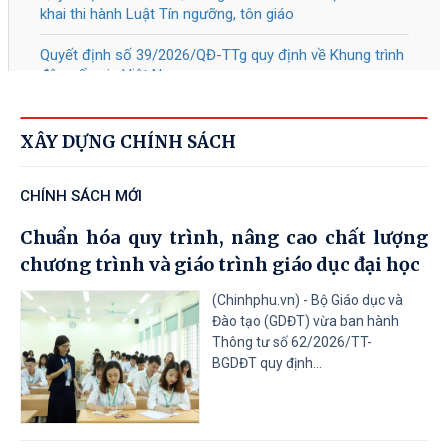
1479
/QĐ-TTg
Phê chuẩn kết quả bầu chức vụ Chủ
04/08/2026
tịch Ủy ban nhân dân thành phố Huế
nhiệm kỳ 2026 - 2031
Tài liệu đính kèm
XÂY DỰNG CHÍNH SÁCH
1477
/QĐ-TTg
Ban hành Kế hoạch truyền thông,
CHÍNH SÁCH MỚI
04/08/2026
quảng bá về ASEAN giai đoạn 2026 -
2030
Chuẩn hóa quy trình, nâng cao chất lượng
chương trình và giáo trình giáo dục đại học
Tài liệu đính kèm
(Chinhphu.vn) - Bộ Giáo dục và
208
/NQ-CP
Ban hành Chương trình hành động
Đào tạo (GDĐT) vừa ban hành
04/08/2026
của Chính phủ thực hiện Kết luận số
Thông tư số 62/2026/TT-
75-KL/TW ngày 28 tháng 7 năm 2026
BGDĐT quy định...
của Ban Chấp hành Trung ương Đảng
khóa XIV về bảo vệ môi trường và chủ
động ứng phó với biến đổi khí hậu