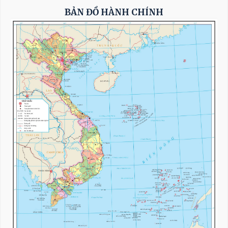
BẢN ĐỒ HÀNH CHÍNH
Thủ tướng Lê Minh Hưng: Biến sức ép bên
ngoài thành dư địa phát triển mới
Sửa đổi, bổ sung 2 dự án luật để bảo đảm quốc
phòng, an ninh quốc gia và chủ động hội
nhập quốc tế sâu rộng
­­­­Quốc hội nghe báo cáo về 2 dự án luật liên
quan đến quân sự, quốc phòng
Phiên họp Chính phủ thường kỳ tháng 7:
Xuất nhập khẩu ước đạt 659,6 tỷ USD, tăng
28,1%