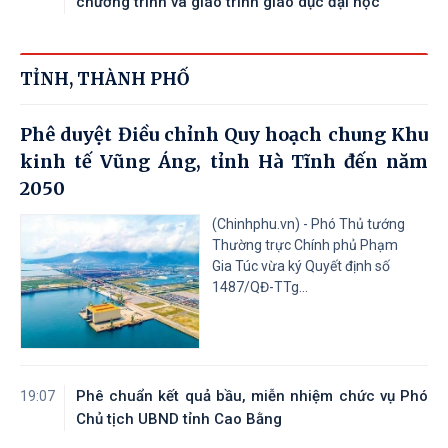
chương trình và giáo trình giáo dục đại học
TỈNH, THÀNH PHỐ
Phê duyệt Điều chỉnh Quy hoạch chung Khu
kinh tế Vũng Áng, tỉnh Hà Tĩnh đến năm
2050
(Chinhphu.vn) - Phó Thủ tướng
Thường trực Chính phủ Phạm
Gia Túc vừa ký Quyết định số
1487/QĐ-TTg...
Phê chuẩn kết quả bầu, miễn nhiệm chức vụ Phó
19:07
Chủ tịch UBND tỉnh Cao Bằng