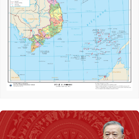
Phú Thọ cần phát triển dựa trên ba trụ cột:
Công nghiệp công nghệ cao, văn hóa-du lịch,
nông nghiệp xanh
Tổng Bí thư, Chủ tịch nước Tô Lâm: Điều
chỉnh, sửa đổi, bổ sung luật về quân sự, quốc
phòng là cần thiết
Thủ tướng Lê Minh Hưng: Biến sức ép bên
ngoài thành dư địa phát triển mới
Sửa đổi, bổ sung 2 dự án luật để bảo đảm quốc
phòng, an ninh quốc gia và chủ động hội
nhập quốc tế sâu rộng
­­­­Quốc hội nghe báo cáo về 2 dự án luật liên