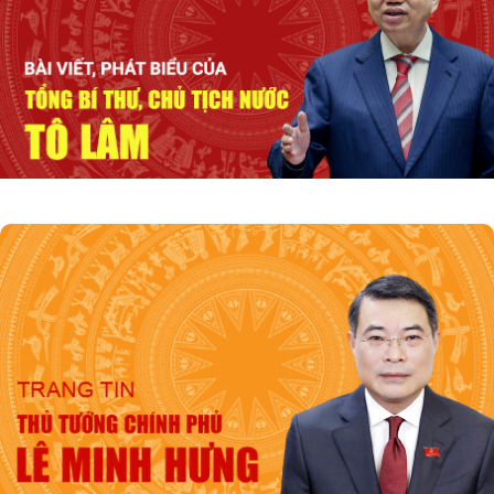
quan đến quân sự, quốc phòng
Phiên họp Chính phủ thường kỳ tháng 7:
Xuất nhập khẩu ước đạt 659,6 tỷ USD, tăng
28,1%
Họp báo Chính phủ thường kỳ tháng 7/2026:
Các vấn đề gắn với phát triển kinh tế được
quan tâm