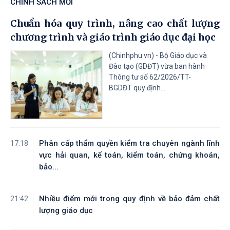
CHÍNH SÁCH MỚI
Tài liệu đính kèm
Chuẩn hóa quy trình, nâng cao chất lượng
chương trình và giáo trình giáo dục đại học
1482
/QĐ-TTg
Về việc kiện toàn thành viên Ủy ban
04/08/2026
Quốc gia về người cao tuổi Việt Nam
(Chinhphu.vn) - Bộ Giáo dục và
Đào tạo (GDĐT) vừa ban hành
Thông tư số 62/2026/TT-
Tài liệu đính kèm
BGDĐT quy định...
208
/NQ-CP
Ban hành Chương trình hành động
04/08/2026
của Chính phủ thực hiện Kết luận số
75-KL/TW ngày 28 tháng 7 năm 2026
của Ban Chấp hành Trung ương Đảng
Phân cấp thẩm quyền kiểm tra chuyên ngành lĩnh
17:18
khóa XIV về bảo vệ môi trường và chủ
vực hải quan, kế toán, kiểm toán, chứng khoán,
động ứng phó với biến đổi khí hậu
bảo...
trong thời kỳ mới
Nhiều điểm mới trong quy định về bảo đảm chất
21:42
Tài liệu đính kèm
lượng giáo dục