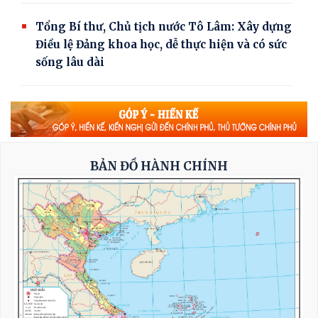
Tổng Bí thư, Chủ tịch nước Tô Lâm: Xây dựng
Điều lệ Đảng khoa học, dễ thực hiện và có sức
sống lâu dài
Hai Phó Thủ tướng chủ trì rà soát đầu tư,
hoàn thiện các tuyến đường bộ cao tốc quy mô
phân kỳ
BẢN ĐỒ HÀNH CHÍNH
Tổng Bí thư, Chủ tịch nước: Cùng xây dựng
Cộng đồng ASEAN đoàn kết, vững mạnh
Nghị quyết của Bộ Chính trị về công tác người
Việt Nam ở nước ngoài