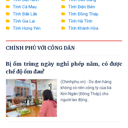
Bộ Giáo dục và Đào tạo
Tỉnh Cà Mau
Tỉnh Điện Biên
Bộ Y tế
Tỉnh Đắk Lắk
Tỉnh Đồng Tháp
Tỉnh Gia Lai
Tỉnh Hà Tĩnh
Bộ Dân tộc và Tôn giáo
Tỉnh Hưng Yên
Tỉnh Khánh Hòa
Tỉnh Lai Châu
Tỉnh Lào Cai
Văn phòng Chính phủ
Tỉnh Lâm Đồng
Tỉnh Lạng Sơn
Ngân hàng Nhà nước Việt Nam
CHÍNH PHỦ VỚI CÔNG DÂN
Tỉnh Nghệ An
Tỉnh Ninh Bình
Tỉnh Phú Thọ
Tỉnh Quảng Ngãi
Thanh tra Chính phủ
Bị ốm trùng ngày nghỉ phép năm, có được
Tỉnh Quảng Ninh
Tỉnh Quảng Trị
chế độ ốm đau?
Tỉnh Sơn La
Tỉnh Thanh Hóa
Tỉnh Thái Nguyên
Tỉnh Tuyên Quang
(Chinhphu.vn) - Do đơn hàng
Tỉnh Tây Ninh
Tỉnh Vĩnh Long
không có nên công ty của bà
Kim Ngân (Đồng Tháp) cho
người lao động...