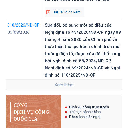
Tài liệu đính kèm
310/2026
/NĐ-CP
Sửa đổi, bổ sung một số điều của
05/08/2026
Nghị định số 45/2020/NĐ-CP ngày 08
tháng 4 năm 2020 của Chính phủ về
thực hiện thủ tục hành chính trên môi
trường điện tử, được sửa đổi, bổ sung
bởi Nghị định số 68/2024/NĐ-CP,
Nghị định số 69/2024/NĐ-CP và Nghị
định số 118/2025/NĐ-СР
Xem thêm
Tài liệu đính kèm
309/2026
/NĐ-CP
Sửa đổi, bổ sung một số điều của
CỔNG
Dịch vụ công trực tuyến
05/08/2026
Nghị định số 118/2025/NĐ-CP ngày
DỊCH VỤ CÔNG
Thủ tục hành chính
09 tháng 6 năm 2025 của Chính phủ
Phản ánh kiến nghị
QUỐC GIA
về thực hiện thủ tục hành chính theo