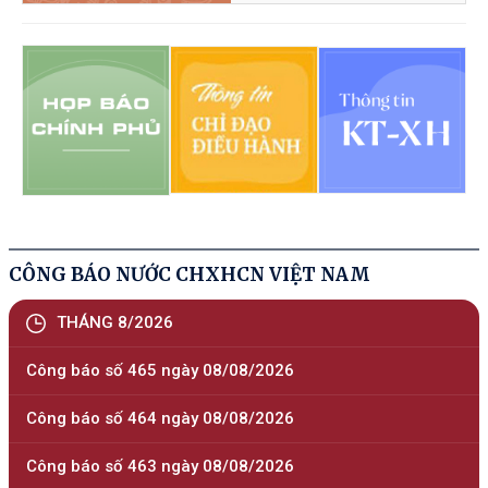
cơ chế một cửa, một cửa liên thông
tại Bộ phận Một cửa và Cổng Dịch vụ
công quốc gia, được sửa đổi, bổ
sung bởi Nghị định số 367/2025/NĐ-
СР
Tài liệu đính kèm
308/2026
/NĐ-CP
Quy định chi tiết một số điều của Luật
05/08/2026
Giáo dục nghề nghiệp về chính sách
hỗ trợ của Nhà nước đối với doanh
nghiệp và Quỹ đào tạo nhân lực của
doanh nghiệp
Tài liệu đính kèm
41/2026
/QĐ-TTg
Bãi bỏ một số văn bản quy phạm
05/08/2026
pháp luật của Thủ tướng Chính phủ