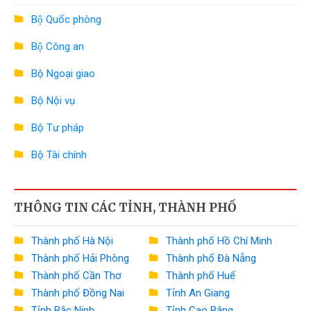
Bộ Quốc phòng
Bộ Công an
Bộ Ngoại giao
Bộ Nội vụ
Bộ Tư pháp
Bộ Tài chính
Bộ Công Thương
THÔNG TIN CÁC TỈNH, THÀNH PHỐ
Bộ Nông nghiệp và Môi trường
Bộ Xây dựng
Thành phố Hà Nội
Thành phố Hồ Chí Minh
Thành phố Hải Phòng
Thành phố Đà Nẵng
Bộ Văn hóa, Thể thao và Du lịch
Thành phố Cần Thơ
Thành phố Huế
Bộ Khoa học và Công nghệ
Thành phố Đồng Nai
Tỉnh An Giang
Tỉnh Bắc Ninh
Tỉnh Cao Bằng