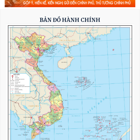
dựng một không gian mạng an toàn, tin cậy
và nhân văn
BẢN ĐỒ HÀNH CHÍNH
Thủ tướng Lê Minh Hưng: Bảo đảm an ninh
mạng phải gắn kết chặt chẽ, đồng bộ giữa 'bảo
vệ hệ thống' và 'bảo vệ con người'*
Toàn văn phát biểu của Thường trực Ban Bí
thư Trần Cẩm Tú tại Phiên họp toàn thể về đối
ngoại Đảng và đối ngoại nhân dân
Thường trực Ban Bí thư Trần Cẩm Tú tiếp Đại
sứ Singapore
Khẩn trương hoàn thiện đề xuất cơ chế, chính
sách phát triển Trung tâm lọc hóa dầu và