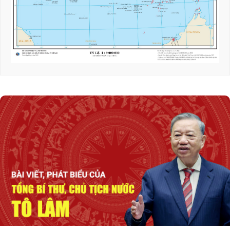
năng lượng quốc gia tại Dung Quất (Quảng
Ngãi)
Triển khai hiệu quả Thỏa thuận hợp tác giữa
hai Quốc hội Việt Nam - Thái Lan
Tổng Bí thư, Chủ tịch nước tiếp Tư lệnh Bộ
Chỉ huy Thái Bình Dương Hoa Kỳ
Nỗ lực để biến cơ hội bên ngoài trở thành
nguồn lực phát triển
Tổng Bí thư, Chủ tịch nước Tô Lâm: Quan hệ
Việt Nam - Malaysia ngày càng phát triển
năng động