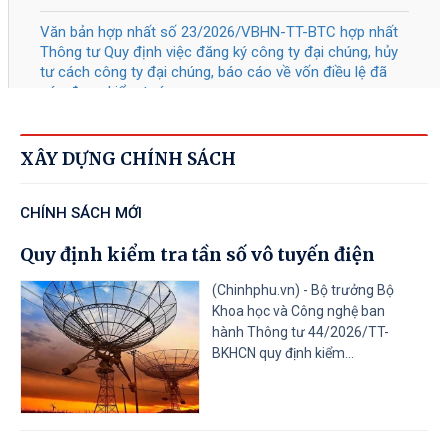
nghiệp và Quỹ đào tạo nhân lực của
doanh nghiệp
Tài liệu đính kèm
41/2026
/QĐ-TTg
Bãi bỏ một số văn bản quy phạm
05/08/2026
pháp luật của Thủ tướng Chính phủ
XÂY DỰNG CHÍNH SÁCH
Tài liệu đính kèm
CHÍNH SÁCH MỚI
40/2026
/QĐ-TTg
Về Tiêu chí phân loại doanh nghiệp
Quy định kiểm tra tần số vô tuyến điện
05/08/2026
để thực hiện cơ cấu lại vốn nhà nước
tại doanh nghiệp nhà nước, doanh
(Chinhphu.vn) - Bộ trưởng Bộ
Khoa học và Công nghệ ban
nghiệp có vốn nhà nước
hành Thông tư 44/2026/TT-
BKHCN quy định kiểm...
Tài liệu đính kèm
31
/CT-TTg
Về thực hiện các nhiệm vụ trọng tâm
05/08/2026
năm học 2026 - 2027