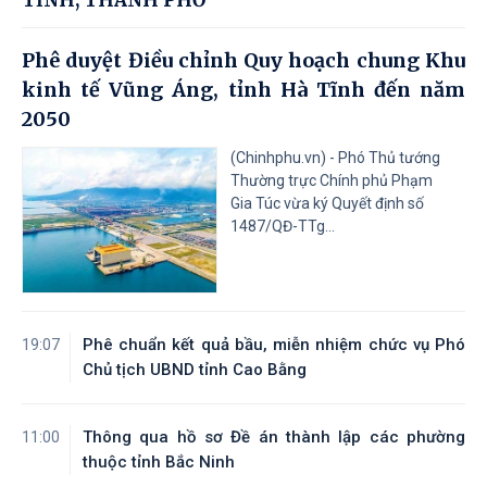
TỈNH, THÀNH PHỐ
Phê duyệt Điều chỉnh Quy hoạch chung Khu
kinh tế Vũng Áng, tỉnh Hà Tĩnh đến năm
2050
(Chinhphu.vn) - Phó Thủ tướng
Thường trực Chính phủ Phạm
Gia Túc vừa ký Quyết định số
1487/QĐ-TTg...
Phê chuẩn kết quả bầu, miễn nhiệm chức vụ Phó
19:07
Chủ tịch UBND tỉnh Cao Bằng
Thông qua hồ sơ Đề án thành lập các phường
11:00
thuộc tỉnh Bắc Ninh