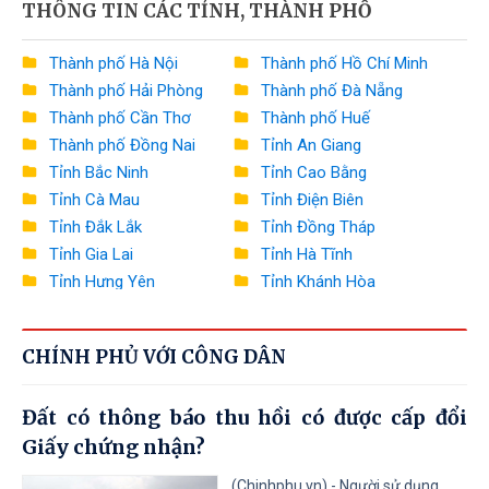
THÔNG TIN CÁC TỈNH, THÀNH PHỐ
Bộ Nông nghiệp và Môi trường
Bộ Xây dựng
Thành phố Hà Nội
Thành phố Hồ Chí Minh
Thành phố Hải Phòng
Thành phố Đà Nẵng
Bộ Văn hóa, Thể thao và Du lịch
Thành phố Cần Thơ
Thành phố Huế
Bộ Khoa học và Công nghệ
Thành phố Đồng Nai
Tỉnh An Giang
Tỉnh Bắc Ninh
Tỉnh Cao Bằng
Bộ Giáo dục và Đào tạo
Tỉnh Cà Mau
Tỉnh Điện Biên
Bộ Y tế
Tỉnh Đắk Lắk
Tỉnh Đồng Tháp
Tỉnh Gia Lai
Tỉnh Hà Tĩnh
Bộ Dân tộc và Tôn giáo
Tỉnh Hưng Yên
Tỉnh Khánh Hòa
Tỉnh Lai Châu
Tỉnh Lào Cai
Văn phòng Chính phủ
Tỉnh Lâm Đồng
Tỉnh Lạng Sơn
Ngân hàng Nhà nước Việt Nam
CHÍNH PHỦ VỚI CÔNG DÂN
Tỉnh Nghệ An
Tỉnh Ninh Bình
Tỉnh Phú Thọ
Tỉnh Quảng Ngãi
Thanh tra Chính phủ
Đất có thông báo thu hồi có được cấp đổi
Tỉnh Quảng Ninh
Tỉnh Quảng Trị
Giấy chứng nhận?
Tỉnh Sơn La
Tỉnh Thanh Hóa
Tỉnh Thái Nguyên
Tỉnh Tuyên Quang
(Chinhphu.vn) - Người sử dụng