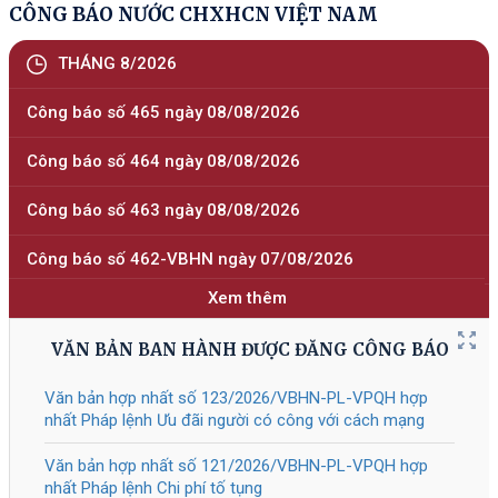
Tài liệu đính kèm
309/2026
/NĐ-CP
Sửa đổi, bổ sung một số điều của
05/08/2026
Nghị định số 118/2025/NĐ-CP ngày
09 tháng 6 năm 2025 của Chính phủ
về thực hiện thủ tục hành chính theo
cơ chế một cửa, một cửa liên thông
tại Bộ phận Một cửa và Cổng Dịch vụ
công quốc gia, được sửa đổi, bổ
sung bởi Nghị định số 367/2025/NĐ-
СР
Tài liệu đính kèm
308/2026
/NĐ-CP
Quy định chi tiết một số điều của Luật
05/08/2026
Giáo dục nghề nghiệp về chính sách
hỗ trợ của Nhà nước đối với doanh