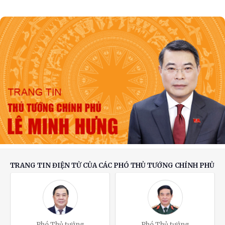
Thủ tướng Lê Minh Hưng tiếp Bộ trưởng
Quốc phòng Malaysia
Phát biểu của Thủ tướng Lê Minh Hưng tại
Hội nghị Ngoại giao lần thứ 33
TRANG TIN ĐIỆN TỬ CỦA CÁC PHÓ THỦ TƯỚNG CHÍNH PHỦ
Phó Thủ tướng
Phó Thủ tướng