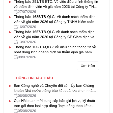
▸
Thông báo 291/TB-BTC: Về việc điều chỉnh thông tin
về thẩm định viên về giá năm 2026 tại Công ty TNHH
Thẩm định giá & Bất động sản NAVICO
27/07/2026
▸
Thông báo 1685/TB-QLG: Về danh sách thẩm định
viên về giá năm 2026 tại Công ty TNHH Kiểm toán tư
vấn Thủ Đô
16/07/2026
▸
Thông báo 1657/TB-QLG Về danh sách thẩm định
viên về giá năm 2026 tại Công ty CP Giám định và
Thẩm định tài sản Việt Nam
13/07/2026
▸
Thông báo 160/TB-QLG: Về điều chỉnh thông tin về
hoạt động kinh doanh dịch vụ thẩm định giá năm
2026 tại Công ty CP Định giá HFC
08/07/2026
Xem thêm
THÔNG TIN ĐẤU THẦU
▸
Ban Công nghệ và Chuyển đổi số - Ủy ban Chứng
khoán Nhà nước thông báo kết quả lựa chọn nhà
thầu gói thầu “Thuê dịch vụ phần mềm gửi tin nhắn
06/08/2026
▸
(SMS) hỗ trợ một số hệ thống CNTT của Ủy ban
Cục Hải quan mời cung cấp báo giá ịch vụ kỹ thuật
Chứng khoán Nhà nước giai đoạn 2026-2029”
trọn gói theo loại hợp đồng “hợp đồng theo kết quả
đầu ra” cho các máy soi container của ngành Hải
05/08/2026