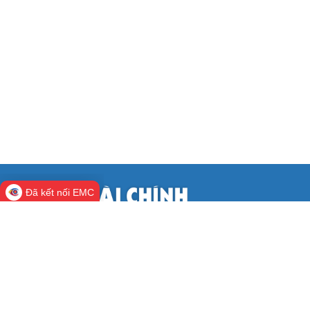
Đã kết nối EMC
CỔNG THÔNG TIN ĐIỆN TỬ BỘ TÀI
CHÍNH
Cơ quan chủ quản:
Bộ Tài chính
Người chịu trách nhiệm:
Thứ trưởng Nguyễn