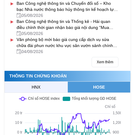
▸
quan
Ban Công nghệ thông tin và Chuyển đổi số – Kho
bạc Nhà nước thông báo hủy thông tin kế hoạch lựa
chọn nhà thầu Bảo hành máy chủ và nâng cấp phần
05/08/2026
▸
mềm sao lưu dữ liệu tại các KBNN địa phương
Ban Công nghệ thông tin và Thống kê - Hải quan
điều chỉnh thời gian nhận báo giá nội dung “Mua
sắm thay thế khẩn cấp một số trang thiết bị cốt lõi
05/08/2026
▸
của hệ thống VNACCS/VCIS”
Văn phòng bộ mời báo giá cung cấp dịch vụ sửa
chữa đài phun nước khu vực sân vườn sảnh chính
tại cơ quan Bộ Tài chính
04/08/2026
Xem thêm
THÔNG TIN CHỨNG KHOÁN
HNX
HOSE