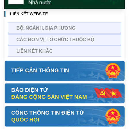
LIÊN KẾT WEBSITE
BỘ, NGÀNH, ĐỊA PHƯƠNG
CÁC ĐƠN VỊ, TỔ CHỨC THUỘC BỘ
LIÊN KẾT KHÁC
TIẾP CẬN THÔNG TIN
BÁO ĐIỆN TỬ
ĐẢNG CỘNG SẢN VIỆT NAM
CỔNG THÔNG TIN ĐIỆN TỬ
QUỐC HỘI