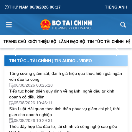
THỨ NĂM 06/8/2026 06:17
TIẾNG ANH
Tập trung cao độ cho xây dựng, hoàn thiện thể chế
TRANG CHỦ
GIỚI THIỆU BỘ
LÃNH ĐẠO BỘ
TIN TỨC TÀI CHÍNH
HỆ
03/08/2026 13:28:39
TIN TỨC - TÀI CHÍNH
|
TIN AUDIO - VIDEO
Tăng cường giám sát, đánh giá hiệu quả thực hiện giải ngân
vốn đầu tư công
06/08/2026 03:25:28
Tiếp tục hoàn thiện quy định về ngành, nghề đầu tư kinh
doanh có điều kiện
05/08/2026 10:46:11
Sửa Luật Hải quan theo tinh thần phục vụ giảm chi phí, thời
gian cho doanh nghiệp
05/08/2026 10:29:31
Thúc đẩy hợp tác đầu tư, tài chính và công nghệ cao giữa