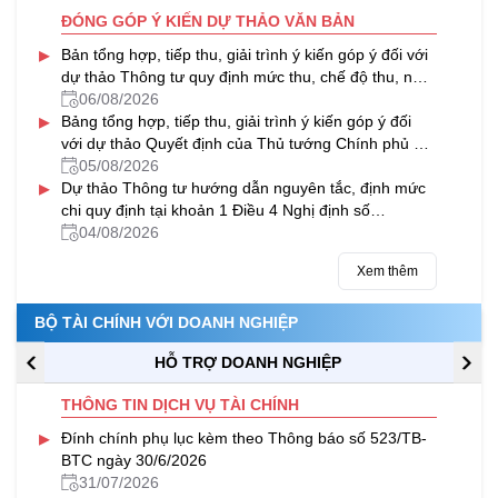
ĐÓNG GÓP Ý KIẾN DỰ THẢO VĂN BẢN
▸
Bản tổng hợp, tiếp thu, giải trình ý kiến góp ý đối với
dự thảo Thông tư quy định mức thu, chế độ thu, nộp
phí thẩm định tiêu chuẩn, điều kiện hành nghề Thừa
06/08/2026
▸
hành viên
Bảng tổng hợp, tiếp thu, giải trình ý kiến góp ý đối
với dự thảo Quyết định của Thủ tướng Chính phủ về
tín dụng đối với học sinh, sinh viên trên Cổng thông
05/08/2026
▸
tin điện tử của Bộ Tài chính
Dự thảo Thông tư hướng dẫn nguyên tắc, định mức
chi quy định tại khoản 1 Điều 4 Nghị định số
247/2026/NĐ-CP của Chính phủ quy định về công
04/08/2026
tác tái hòa nhập cộng đồng
Xem thêm
BỘ TÀI CHÍNH VỚI DOANH NGHIỆP
HỖ TRỢ DOANH NGHIỆP
THÔNG TIN DỊCH VỤ TÀI CHÍNH
▸
Đính chính phụ lục kèm theo Thông báo số 523/TB-
BTC ngày 30/6/2026
31/07/2026