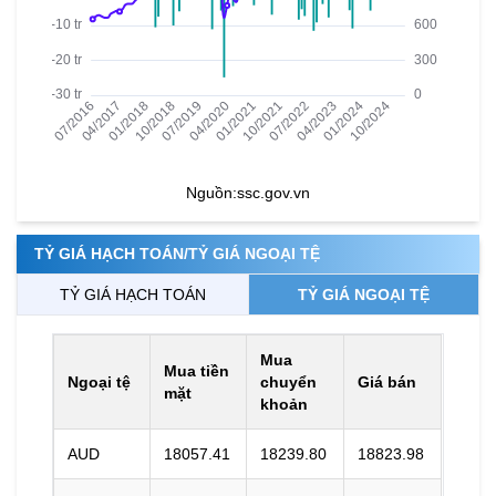
Nguồn:
ssc.gov.vn
TỶ GIÁ HẠCH TOÁN/TỶ GIÁ NGOẠI TỆ
TỶ GIÁ HẠCH TOÁN
TỶ GIÁ NGOẠI TỆ
Mua
Mua tiền
Ngoại tệ
chuyển
Giá bán
mặt
khoản
AUD
18057.41
18239.80
18823.98