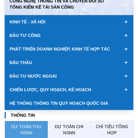
CÔNG NGHỆ THÔNG TIN VÀ CHUYỂN ĐỔI SỐ
KWD
0.00
85047.08
89169.38
TỔNG KIỂM KÊ TÀI SẢN CÔNG
MYR
0.00
6355.23
6493.51
+
KINH TẾ - XÃ HỘI
NOK
0.00
2699.85
2814.33
+
ĐẦU TƯ CÔNG
RUB
0.00
308.64
341.64
+
PHÁT TRIỂN DOANH NGHIỆP, KINH TẾ HỢP TÁC
SAR
0.00
6952.32
7251.54
+
ĐẤU THẦU
SEK
0.00
2712.86
2827.89
+
ĐẦU TƯ NƯỚC NGOÀI
SGD
19969.15
20170.86
20858.57
+
CHIẾN LƯỢC, QUY HOẠCH, KẾ HOẠCH
THB
700.54
778.38
811.39
HỆ THỐNG THÔNG TIN QUY HOẠCH QUỐC GIA
USD
26040.00
26070.00
26450.00
THÔNG TIN
DỰ TOÁN THU
DỰ TOÁN CHI
CHỈ TIÊU TỔNG
NSNN
NSNN
HỢP