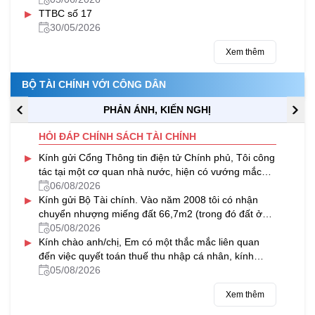
▸
TTBC số 17
30/05/2026
Xem thêm
BỘ TÀI CHÍNH VỚI CÔNG DÂN
PHẢN ÁNH, KIẾN NGHỊ
HỎI ĐÁP CHÍNH SÁCH TÀI CHÍNH
▸
Kính gửi Cổng Thông tin điện tử Chính phủ, Tôi công
tác tại một cơ quan nhà nước, hiện có vướng mắc
trong việc thực hiện...
06/08/2026
▸
Kính gửi Bộ Tài chính. Vào năm 2008 tôi có nhận
chuyển nhượng miếng đất 66,7m2 (trong đó đất ở
26,9m2 và đất CLN 39,8m2) của...
05/08/2026
▸
Kính chào anh/chị, Em có một thắc mắc liên quan
đến việc quyết toán thuế thu nhập cá nhân, kính
mong anh/chị hỗ trợ giải...
05/08/2026
Xem thêm