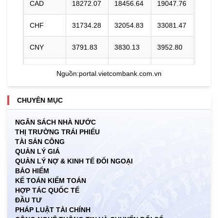
CAD
18272.07
18456.64
19047.76
CHF
31734.28
32054.83
33081.47
CNY
3791.83
3830.13
3952.80
DKK
0.00
3985.10
4137.49
Nguồn:
portal.vietcombank.com.vn
EUR
29566.86
29865.52
31125.70
CHUYÊN MỤC
GBP
34459.27
34807.35
35922.15
NGÂN SÁCH NHÀ NƯỚC
THỊ TRƯỜNG TRÁI PHIẾU
HKD
3253.47
3286.33
3412.00
TÀI SẢN CÔNG
QUẢN LÝ GIÁ
INR
0.00
274.52
286.33
QUẢN LÝ NỢ & KINH TẾ ĐỐI NGOẠI
BẢO HIỂM
JPY
160.73
162.35
171.82
KẾ TOÁN KIỂM TOÁN
HỢP TÁC QUỐC TẾ
ĐẦU TƯ
KRW
15.99
17.77
19.28
PHÁP LUẬT TÀI CHÍNH