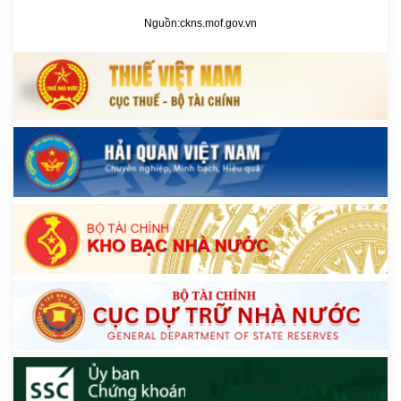
Nguồn:
ckns.mof.gov.vn