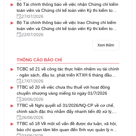
▸
Bộ Tài chính thông báo về việc nhận Chứng chỉ kiểm
toán viên và Chứng chỉ kế toán viên Kỳ thi kiểm toán
viên, kế toán viên năm 2025
27/07/2026
▸
Bộ Tài chính thông báo về việc trao Chứng chỉ kiểm
toán viên và Chứng chỉ kế toán viên Kỳ thi kiểm toán
viên, kế toán viên năm 2025
22/07/2026
Xem thêm
THÔNG CÁO BÁO CHÍ
▸
TCBC số 21 về công tác thực hiện nhiệm vụ tài chính
- ngân sách, đầu tư, phát triển KTXH 6 tháng đầu
năm, triển khai nhiệm vụ 6 tháng cuối năm 2026
17/07/2026
▸
TTBC số 20 về việc chưa thu thuế với hoạt động
chuyển nhượng vàng miếng từ ngày 01/7/2026
30/06/2026
▸
TTBC về Nghị quyết số 31/2026/NQ-CP về cơ chế,
chính sách đặc thù nhằm đẩy nhanh tiến độ xử lý,
khai thác nhà, đất dôi dư sau sắp xếp tổ chức bộ
26/06/2026
▸
máy và đơn vị hành chính
TTBC số 18 Về một số vấn đề được dư luận, xã hội,
báo chí quan tâm liên quan đến lĩnh vực quản lý nhà
nước của Bộ Tài chính trong tháng 5/2026
03/06/2026