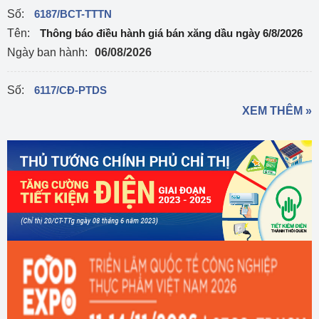
Số:
6187/BCT-TTTN
Tên:
Thông báo điều hành giá bán xăng dầu ngày 6/8/2026
Ngày ban hành:
06/08/2026
Số:
6117/CĐ-PTDS
Tên:
Công điện về việc chủ động ứng phó với mưa lớn, lũ,
XEM THÊM »
ngập lụt, lũ quét, sạt lở đất, lốc, sét, mưa đá
Ngày ban hành:
04/08/2026