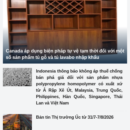
Canada áp dụng biện pháp tự vệ tạm thời đối với một
số sản phẩm tủ gỗ và tủ lavabo nhập khẩu
Indonesia thông báo không áp thuế chống
bán phá giá đối với sản phẩm nhựa
polypropylene homopolymer có xuất xứ
từ Ả Rập Xê Út, Malaysia, Trung Quốc,
Philippines, Hàn Quốc, Singapore, Thái
Lan và Việt Nam
Bản tin Thị trường Úc từ 31/7-7/8/2026