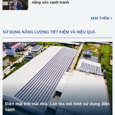
nâng sức cạnh tranh
XEM THÊM »
SỬ DỤNG NĂNG LƯỢNG TIẾT KIỆM VÀ HIỆU QUẢ
Điện mặt trời mái nhà: Lan tỏa mô hình sử dụng điện
xanh