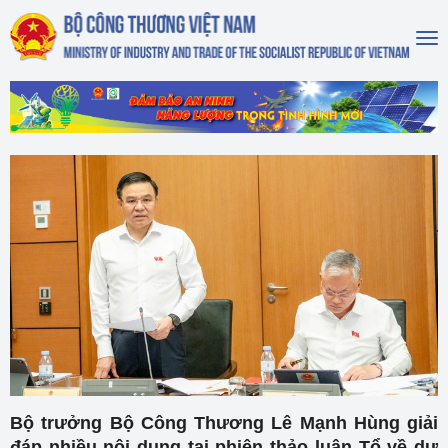
To
na
Bộ trưởng Bộ Công Thương Lê Mạnh Hùng giải
đáp nhiều nội dung tại phiên thảo luận Tổ về dự