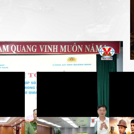
ục nâng cao hiệu quả phối hợp bảo đảm an ninh,
comin News
Chủ tịch HĐTV Ngô Hoàng
Trở lại 
Ngân làm việc về phương án
từ sự ổn định