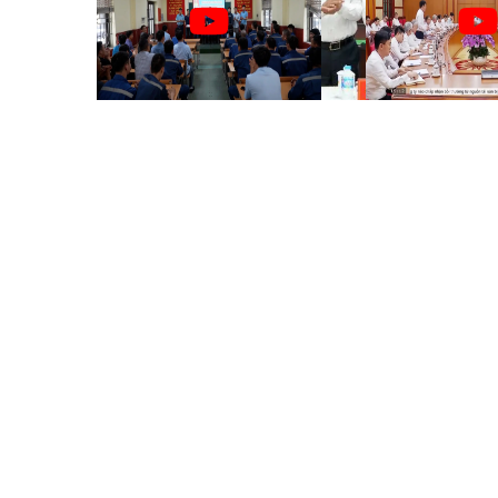
Than Mạo Khê
Năm
HOẠT ĐỘNG VÀ PHÁT TRIỂN