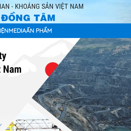
AN - KHOÁNG SẢN VIỆT NAM
- ĐỒNG TÂM
IỆN
MEDIA
ẤN PHẨM