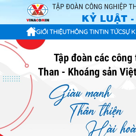
TẬP ĐOÀN CÔNG NGHIỆP TH
KỶ LUẬT 
GIỚI THIỆU
THÔNG TIN
TIN TỨC
SỰ K