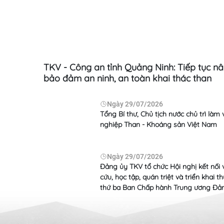
Ngày
07/08/2026
Ngày
06
Kiểm tra tiến độ Dự án Nhà máy Nhiệt
TKV: Đảm b
điện Na Dương II và hệ thống FGD Nhà
đủ than ch
máy Nhiệt điện Na Dương I
n xuất
TKV - Công an tỉnh Quảng Ninh: Tiếp tục n
bảo đảm an ninh, an toàn khai thác than
Ngày
29/07/2026
hác phục
Tổng Bí thư, Chủ tịch nước chủ trì làm
 Cao Sơn
nghiệp Than - Khoáng sản Việt Nam
Ngày
29/07/2026
u năm
Đảng ủy TKV tổ chức Hội nghị kết nối 
Ngày
04/08/2026
Ngày
30
cứu, học tập, quán triệt và triển khai 
thứ ba Ban Chấp hành Trung ương Đả
Trở lại nghề mỏ - Lựa chọn từ sự ổn định
Rà soát ph
và niềm tin
Than - Đi