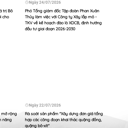
Ngày
24/07/2026
Ngày
 trị Bô
Phó Tổng giám đốc Tập đoàn Phan Xuân
Lãnh đạo
i cho
Thủy làm việc với Công ty Xây lắp mỏ -
phối hợp
TKV về kế hoạch đào lò XDCB, định hướng
điện Duy
đầu tư giai đoạn 2026-2030
ong trào thể thao TKV
/2026
i ân tưởng nhớ các Anh hùng liệt sỹ nhân kỷ niệm 79
ng binh Liệt sỹ 27/7 (1947-2026)
/2026
 tỷ đồng chung tay chăm lo người có công với cách
ốc năm 2026
Ngày
Ngày
22/07/2026
Xây dựng
, mở rộng
Rà soát sản phẩm "Xây dựng đơn giá tổng
TKV đẩy 
nh năng
hợp các công đoạn khai thác quặng đồng,
hoạch đị
quặng bô-xít"