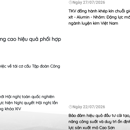
/08/2026
Ngày
27/07/2026
ảo kế hoạch tiêu thụ, đáp ứng
TKV đồng hành khép kín chuỗi giá
o nền kinh tế
xít - Alumin - Nhôm: Động lực mớ
ngành luyện kim Việt Nam
âng cao hiệu quả phối hợp
Sức mạnh nội sinh từ ph
Ngày
24/07
Dâng hương tr
năm ngày Thươ
 việc về tái cơ cấu Tập đoàn Công
Ngày
23/07
TKV ủng hộ 20
mạng toàn qu
với Hội nghị toàn quốc nghiên
/07/2026
thực hiện Nghị quyết Hội nghị lần
Ngày
22/07/2026
ng khóa XIV
ương án cơ cấu lại Công ty CP
ện Nông Sơn
Bảo đảm hiệu quả đầu tư cải tạo
nâng công suất và duy trì ổn đị
lực sản xuất mỏ Cao Sơn