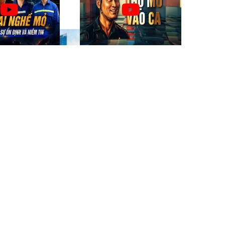
Người
ÊN
CÁN BỘ, CÔNG NHÂN VIÊN