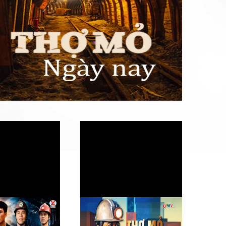
nghề mỏ - Lựa chọn
Thợ mỏ vào ca (Tập 9) - Lá
 và niềm tin
chắn dưới lò