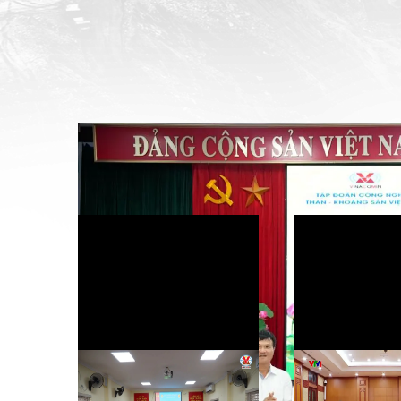
TKV - Công an tỉnh Quảng Ninh tiếp t
an toàn khai thác than
Tìm hiểu kiến thức an toàn
Bản tin Vina
đầu ca: Cách làm hiệu quả của
số 526