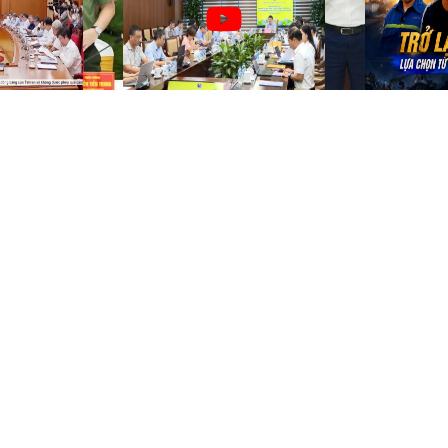
khai thác Dự án nâng công
suất mỏ than Cao Sơn
Tỷ đồng
Đơn vị
VỐN ĐIỀU LỆ
ĐƠN VỊ THÀNH VI