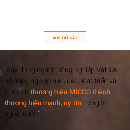
XEM TẤT CẢ
“
Xây dựng ngành công nghiệp
Vật liệu
nổ công nghiệp hiện đại, phát triển
và
tôn vinh
thương hiệu MICCO thành
thương hiệu mạnh, uy tín
trong và
ngoài nước
”