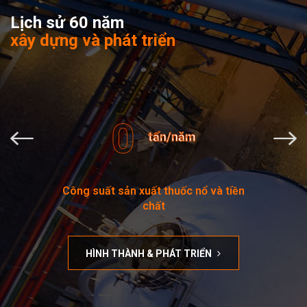
Lịch sử 60 năm
xây dựng và phát triển
0
tấn/năm
Công suất sản xuất thuốc nổ và tiền
chất
HÌNH THÀNH & PHÁT TRIỂN