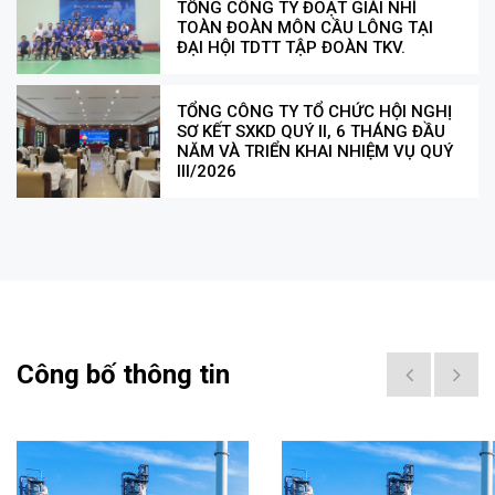
TỔNG CÔNG TY ĐOẠT GIẢI NHÌ
TOÀN ĐOÀN MÔN CẦU LÔNG TẠI
ĐẠI HỘI TDTT TẬP ĐOÀN TKV.
TỔNG CÔNG TY TỔ CHỨC HỘI NGHỊ
SƠ KẾT SXKD QUÝ II, 6 THÁNG ĐẦU
NĂM VÀ TRIỂN KHAI NHIỆM VỤ QUÝ
III/2026
Công bố thông tin